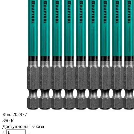
Код:
202977
‍850‍
₽
Доступно для заказа
+
−