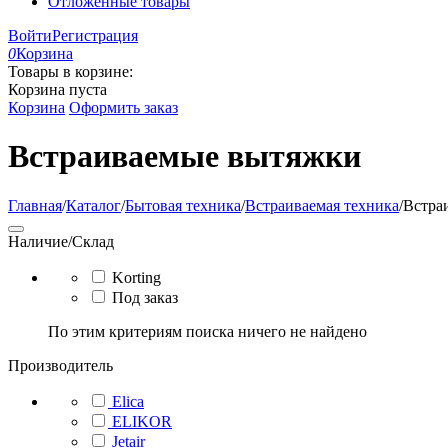
Отложенные товары
Войти
Регистрация
0
Корзина
Товары в корзине:
Корзина пуста
Корзина
Оформить заказ
Встраиваемые вытяжки
Главная
/
Каталог
/
Бытовая техника
/
Встраиваемая техника
/
Встра
Наличие/Склад
Korting
Под заказ
По этим критериям поиска ничего не найдено
Производитель
Elica
ELIKOR
Jetair