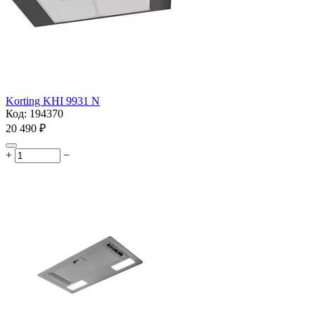
Korting KHI 9931 N
Код:
194370
20 490
₽
+
−