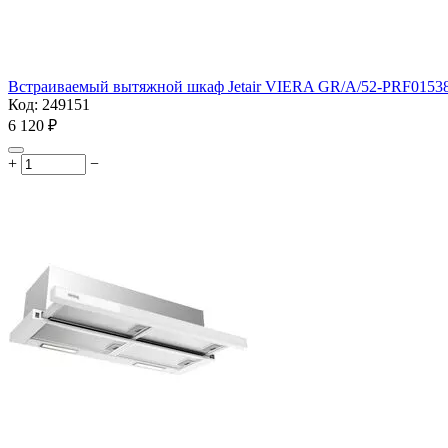
Встраиваемый вытяжной шкаф Jetair VIERA GR/A/52-PRF0153828
Код:
249151
6 120
₽
+
−