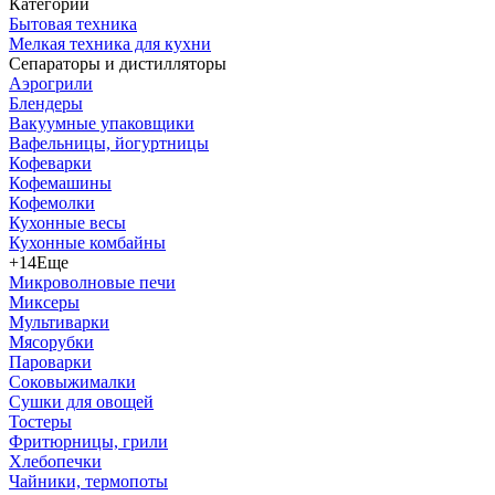
Категории
Бытовая техника
Мелкая техника для кухни
Сепараторы и дистилляторы
Аэрогрили
Блендеры
Вакуумные упаковщики
Вафельницы, йогуртницы
Кофеварки
Кофемашины
Кофемолки
Кухонные весы
Кухонные комбайны
+14
Еще
Микроволновые печи
Миксеры
Мультиварки
Мясорубки
Пароварки
Соковыжималки
Сушки для овощей
Тостеры
Фритюрницы, грили
Хлебопечки
Чайники, термопоты