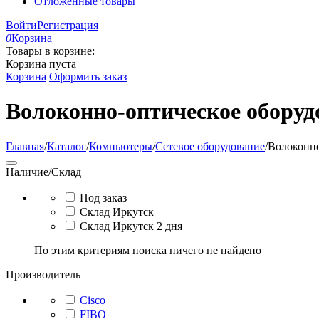
Отложенные товары
Войти
Регистрация
0
Корзина
Товары в корзине:
Корзина пуста
Корзина
Оформить заказ
Волоконно-оптическое оборуд
Главная
/
Каталог
/
Компьютеры
/
Сетевое оборудование
/
Волоконно
Наличие/Склад
Под заказ
Склад Иркутск
Склад Иркутск 2 дня
По этим критериям поиска ничего не найдено
Производитель
Cisco
FIBO