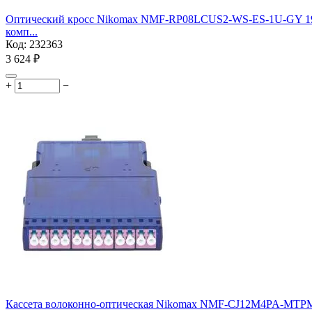
Оптический кросс Nikomax NMF-RP08LCUS2-WS-ES-1U-GY 19" Es
комп...
Код:
232363
3 624
₽
+
−
Кассета волоконно-оптическая Nikomax NMF-CJ12M4PA-MTPM-LC