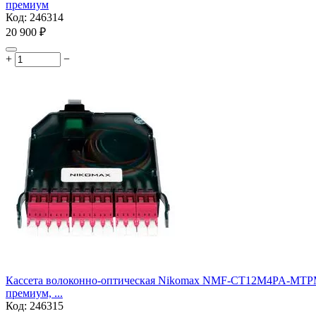
премиум
Код:
246314
20 900
₽
+
−
Кассета волоконно-оптическая Nikomax NMF-CT12M4PA-MTPM-L
премиум, ...
Код:
246315