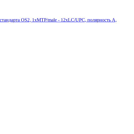
тандарта OS2, 1xMTP/male - 12xLC/UPC, полярность А,