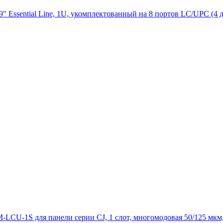
sential Line, 1U, укомплектованный на 8 портов LC/UPC (4 дв
U-1S для панели серии CJ, 1 слот, многомодовая 50/125 мкм,