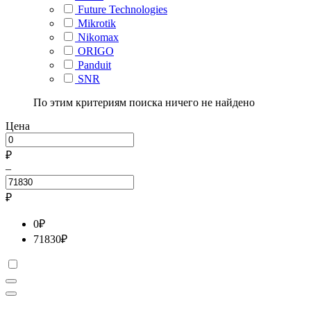
Future Technologies
Mikrotik
Nikomax
ORIGO
Panduit
SNR
По этим критериям поиска ничего не найдено
Цена
₽
–
₽
0
₽
71830
₽