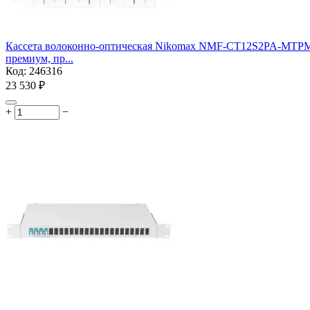
Кассета волоконно-оптическая Nikomax NMF-CT12S2PA-MTPM-L
премиум, пр...
Код:
246316
23 530
₽
+
−