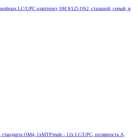
ойных LC/UPC адаптера), SM 9/125 OS2, стальной, серый, в
 стандарта OM4, 1xMTP/male - 12x LC/UPC, полярность А,