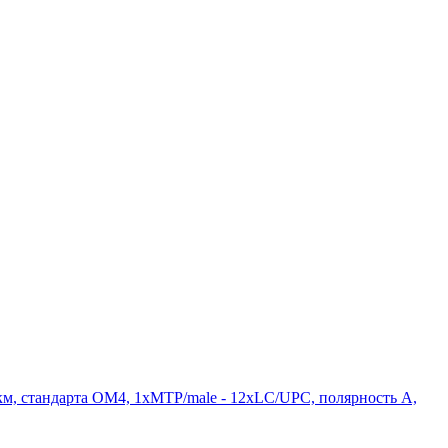
, стандарта OM4, 1xMTP/male - 12xLC/UPC, полярность А,