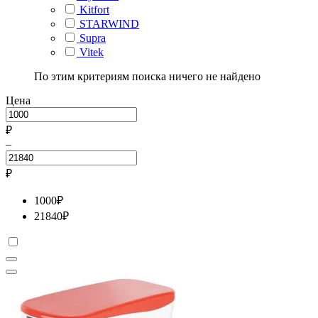
Kitfort
STARWIND
Supra
Vitek
По этим критериям поиска ничего не найдено
Цена
₽
–
₽
1000
₽
21840
₽