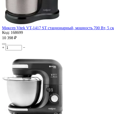
Миксер Vitek VT-1417 ST стационарный, мощность 700 Вт, 5 с
Код:
168699
10 398
₽
+
−