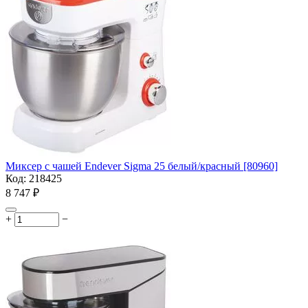
Миксер с чашей Endever Sigma 25 белый/красный [80960]
Код:
218425
8 747
₽
+
−