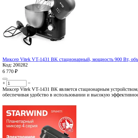
Миксер Vitek VT-1431 BK стационарный, мощность 900 Вт, объ
Код:
200282
6 770
₽
+
−
Миксер Vitek VT-1431 BK является стационарным устройством,
обеспечивая удобство в использовании и высокую эффективнос