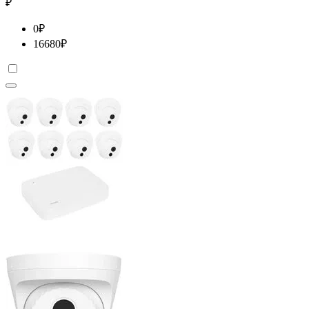
₽
0
₽
16680
₽