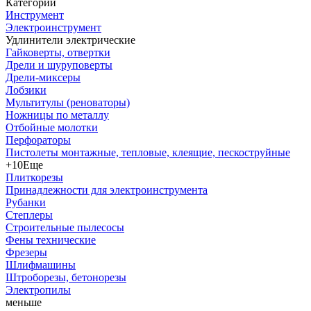
Категории
Инструмент
Электроинструмент
Удлинители электрические
Гайковерты, отвертки
Дрели и шуруповерты
Дрели-миксеры
Лобзики
Мультитулы (реноваторы)
Ножницы по металлу
Отбойные молотки
Перфораторы
Пистолеты монтажные, тепловые, клеящие, пескоструйные
+10
Еще
Плиткорезы
Принадлежности для электроинструмента
Рубанки
Степлеры
Строительные пылесосы
Фены технические
Фрезеры
Шлифмашины
Штроборезы, бетонорезы
Электропилы
меньше