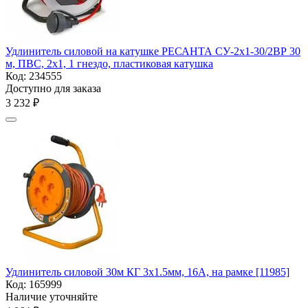
Удлинитель силовой на катушке РЕСАНТА СУ-2х1-30/2ВР 30
м, ПВС, 2х1, 1 гнездо, пластиковая катушка
Код:
234555
Доступно для заказа
3 232
₽
Удлинитель силовой 30м КГ 3х1.5мм, 16А, на рамке [11985]
Код:
165999
Наличие уточняйте