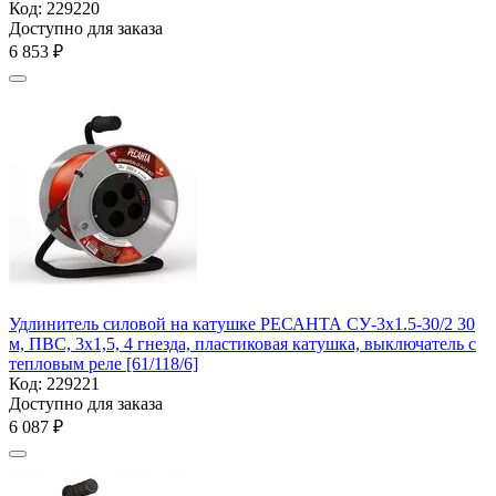
Код:
229220
Доступно для заказа
6 853
₽
Удлинитель силовой на катушке РЕСАНТА СУ-3х1.5-30/2 30
м, ПВС, 3х1,5, 4 гнезда, пластиковая катушка, выключатель с
тепловым реле [61/118/6]
Код:
229221
Доступно для заказа
6 087
₽