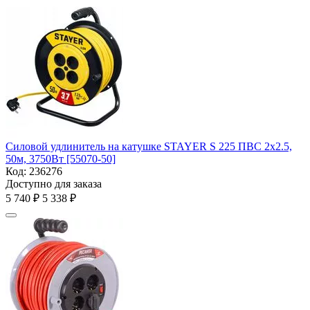
Силовой удлинитель на катушке STAYER S 225 ПВС 2х2.5,
50м, 3750Вт [55070-50]
Код:
236276
Доступно для заказа
5 740
₽
5 338
₽