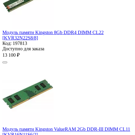
Модуль памяти Kingston 8Gb DDR4 DIMM
CL22
[KVR32N22S8/8]
Код:
197813
Доступно для заказа
13 100
₽
Модуль памяти Kingston ValueRAM 2Gb DDR-III DIMM
CL11
[KVR16N11S6/2]