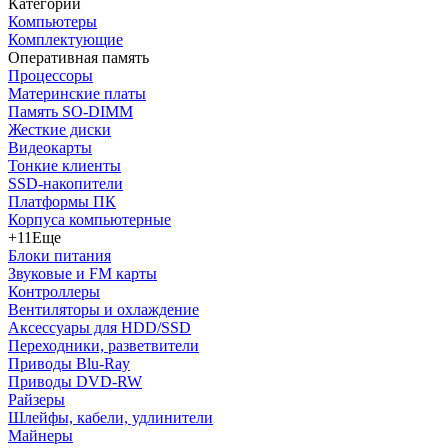
Категории
Компьютеры
Комплектующие
Оперативная память
Процессоры
Материнские платы
Память SO-DIMM
Жесткие диски
Видеокарты
Тонкие клиенты
SSD-накопители
Платформы ПК
Корпуса компьютерные
+11
Еще
Блоки питания
Звуковые и FM карты
Контроллеры
Вентиляторы и охлаждение
Аксессуары для HDD/SSD
Переходники, разветвители
Приводы Blu-Ray
Приводы DVD-RW
Райзеры
Шлейфы, кабели, удлинители
Майнеры