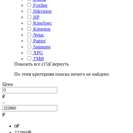
Foxline
Hikvision
HP
KingSpec
Kingston
Netac
Patriot
Samsung
XPG
ТМИ
Показать все (15)
Свернуть
По этим критериям поиска ничего не найдено
Цена
₽
–
₽
0
₽
222860
₽