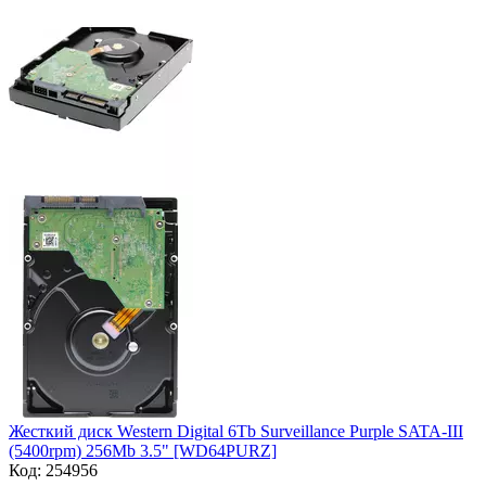
Жесткий диск Western Digital 6Tb Surveillance Purple SATA-III
(5400rpm) 256Mb 3.5" [WD64PURZ]
Код:
254956