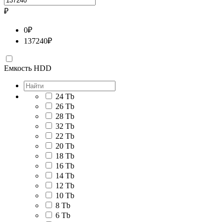
₽
0
₽
137240
₽
Емкость HDD
24 Tb
26 Tb
28 Tb
32 Tb
22 Tb
20 Tb
18 Tb
16 Tb
14 Tb
12 Tb
10 Tb
8 Tb
6 Tb