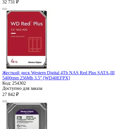
32 731
₽
Жесткий диск Western Digital 4Tb NAS Red Plus SATA-III
5400rpm 256Mb 3.5" [WD40EFPX]
Код:
254302
Доступно для заказа
27 842
₽