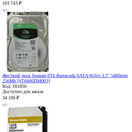
103 743
₽
Жесткий диск Seagate 6Tb Barracuda SATA 6Gb/s 3.5" 5400rpm
256Mb [ST6000DM003]
Код:
181856
Доступно для заказа
34 106
₽