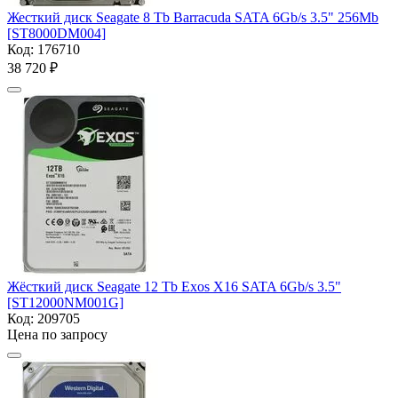
Жесткий диск Seagate 8 Tb Barracuda SATA 6Gb/s 3.5" 256Mb
[ST8000DM004]
Код:
176710
38 720
₽
Жёсткий диск Seagate 12 Tb Exos X16 SATA 6Gb/s 3.5"
[ST12000NM001G]
Код:
209705
Цена по запросу