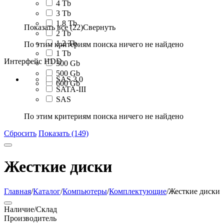
4 Tb
3 Tb
1.8 Tb
Показать все (22)
Свернуть
2 Tb
1.2 Tb
По этим критериям поиска ничего не найдено
1 Tb
Интерфейс HDD
300 Gb
500 Gb
SAS 3.0
600 Gb
SATA-III
SAS
По этим критериям поиска ничего не найдено
Сбросить
Показать (149)
Жесткие диски
Главная
/
Каталог
/
Компьютеры
/
Комплектующие
/
Жесткие диски
Наличие/Склад
Производитель