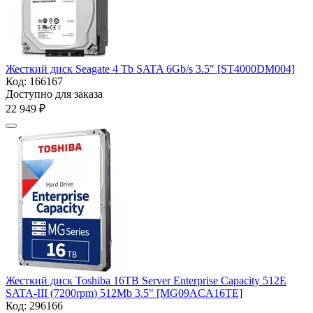
Жесткий диск Seagate 4 Tb SATA 6Gb/s 3.5" [ST4000DM004]
Код:
166167
Доступно для заказа
22 949
₽
Жесткий диск Toshiba 16TB Server Enterprise Capacity 512E
SATA-III (7200rpm) 512Mb 3.5" [MG09ACA16TE]
Код:
296166