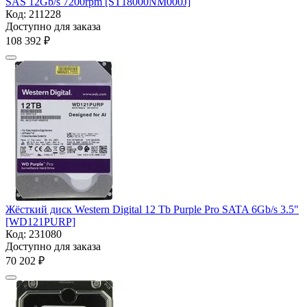
SAS 12Gb/s 7200rpm [ST18000NM000J]
Код:
211228
Доступно для заказа
108 392
₽
Жёсткий диск Western Digital 12 Tb Purple Pro SATA 6Gb/s 3.5"
[WD121PURP]
Код:
231080
Доступно для заказа
70 202
₽