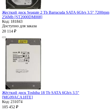
Жесткий диск Seagate 2 Tb Barracuda SATA 6Gb/s 3.5" 7200rpm
256Mb [ST2000DM008]
Код:
181843
Доступно для заказа
20 114
₽
Жёсткий диск Toshiba 18 Tb SATA 6Gb/s 3.5"
[MG09ACA18TE]
Код:
231074
105 452
₽