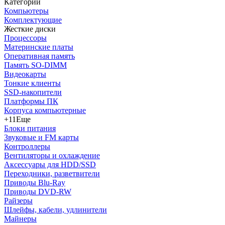
Категории
Компьютеры
Комплектующие
Жесткие диски
Процессоры
Материнские платы
Оперативная память
Память SO-DIMM
Видеокарты
Тонкие клиенты
SSD-накопители
Платформы ПК
Корпуса компьютерные
+11
Еще
Блоки питания
Звуковые и FM карты
Контроллеры
Вентиляторы и охлаждение
Аксессуары для HDD/SSD
Переходники, разветвители
Приводы Blu-Ray
Приводы DVD-RW
Райзеры
Шлейфы, кабели, удлинители
Майнеры