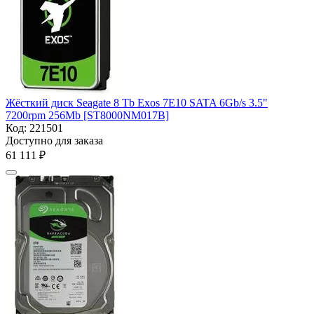
Жёсткий диск Seagate 8 Tb Exos 7E10 SATA 6Gb/s 3.5"
7200rpm 256Mb [ST8000NM017B]
Код:
221501
Доступно для заказа
61 111
₽