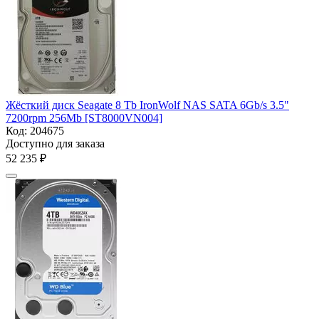
Жёсткий диск Seagate 8 Tb IronWolf NAS SATA 6Gb/s 3.5"
7200rpm 256Mb [ST8000VN004]
Код:
204675
Доступно для заказа
52 235
₽