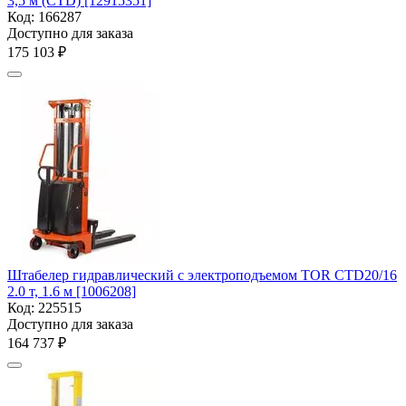
3,5 м (CTD) [12915351]
Код:
166287
Доступно для заказа
175 103
₽
Штабелер гидравлический с электроподъемом TOR CTD20/16
2.0 т, 1.6 м [1006208]
Код:
225515
Доступно для заказа
164 737
₽