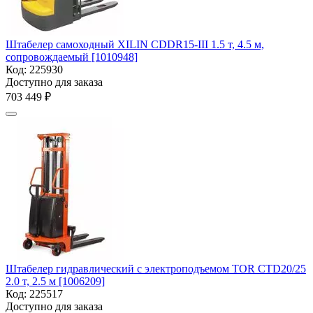
Штабелер самоходный XILIN CDDR15-III 1.5 т, 4.5 м,
сопровождаемый [1010948]
Код:
225930
Доступно для заказа
703 449
₽
Штабелер гидравлический с электроподъемом TOR CTD20/25
2.0 т, 2.5 м [1006209]
Код:
225517
Доступно для заказа