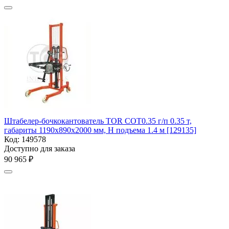
Штабелер-бочкокантователь TOR COT0.35 г/п 0.35 т,
габариты 1190х890х2000 мм, Н подъема 1.4 м [129135]
Код:
149578
Доступно для заказа
90 965
₽