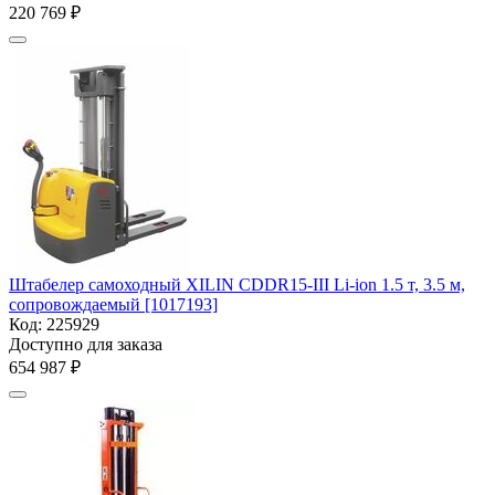
220 769
₽
Штабелер самоходный XILIN CDDR15-III Li-ion 1.5 т, 3.5 м,
сопровождаемый [1017193]
Код:
225929
Доступно для заказа
654 987
₽