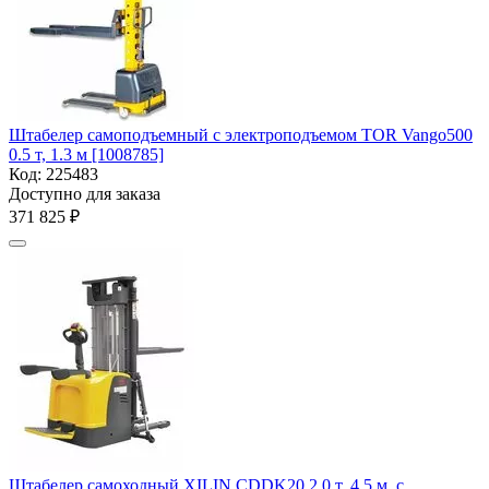
Штабелер самоподъемный с электроподъемом TOR Vango500
0.5 т, 1.3 м [1008785]
Код:
225483
Доступно для заказа
371 825
₽
Штабелер самоходный XILIN CDDK20 2.0 т, 4.5 м, с