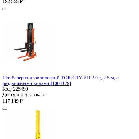
182 565
₽
Штабелер гидравлический TOR CTY-EH 2.0 т, 2.5 м, с
раздвижными вилами [1004179]
Код:
225490
Доступно для заказа
117 149
₽