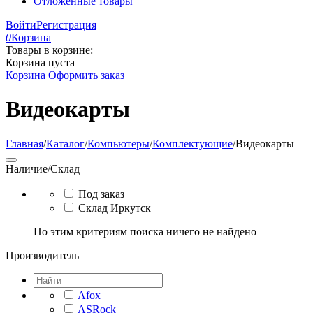
Отложенные товары
Войти
Регистрация
0
Корзина
Товары в корзине:
Корзина пуста
Корзина
Оформить заказ
Видеокарты
Главная
/
Каталог
/
Компьютеры
/
Комплектующие
/
Видеокарты
Наличие/Склад
Под заказ
Склад Иркутск
По этим критериям поиска ничего не найдено
Производитель
Afox
ASRock