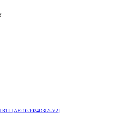
б
RTL [AF210-1024D3L5-V2]