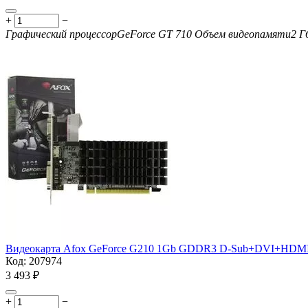
+
−
Графический процессор
GeForce GT 710
Объем видеопамяти
2 Г
Видеокарта Afox GeForce G210 1Gb
GDDR3 D-Sub+DVI+HDMI 
Код:
207974
3 493
₽
+
−