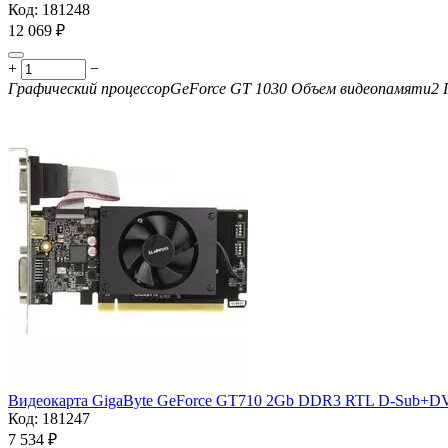
Код:
181248
12 069
₽
+
−
Графический процессор
GeForce GT 1030
Объем видеопамяти
2 
Видеокарта GigaByte GeForce GT710 2Gb
DDR3 RTL D-Sub+DV
Код:
181247
7 534
₽