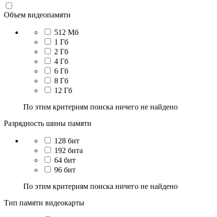
Объем видеопамяти
512 Мб
1 Гб
2 Гб
4 Гб
6 Гб
8 Гб
12 Гб
По этим критериям поиска ничего не найдено
Разрядность шины памяти
128 бит
192 бита
64 бит
96 бит
По этим критериям поиска ничего не найдено
Тип памяти видеокарты