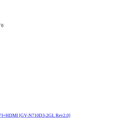
Гб
I+HDMI [GV-N710D3-2GL Rev2.0]