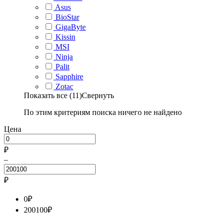
Asus
BioStar
GigaByte
Kissin
MSI
Ninja
Palit
Sapphire
Zotac
Показать все (11)
Свернуть
По этим критериям поиска ничего не найдено
Цена
₽
–
₽
0
₽
200100
₽