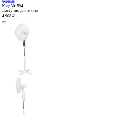
черный
Код:
301594
Доступно для заказа
4 908
₽