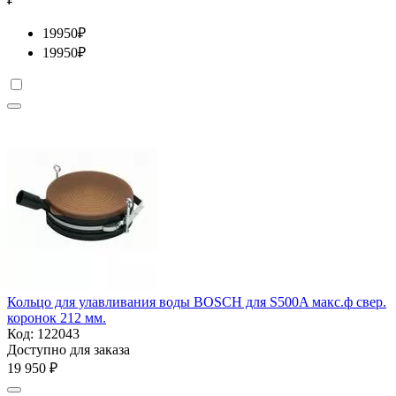
19950
₽
19950
₽
Кольцо для улавливания воды BOSCH для S500A макс.ф свер.
коронок 212 мм.
Код:
122043
Доступно для заказа
19 950
₽