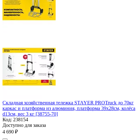
Складная хозяйственная тележка STAYER PROTruck до 70кг
каркас и платформа из алюминия, платформа 39х28см, колёса
d13см, вес 3 кг [38755-70]
Код:
238154
Доступно для заказа
4 690
₽