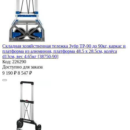
Складная хозяйственная тележка Зубр ТР-90 до 90кг, каркас и
платформа из алюминия, платформа 48.5 х 28.5см, колёса
d13см, вес 4.65кг [38750-90]
Код:
226290
Доступно для заказа
9 190
₽
8 547
₽