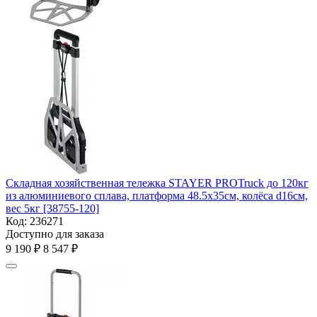
Складная хозяйственная тележка STAYER PROTruck до 120кг
из алюминиевого сплава, платформа 48.5х35см, колёса d16см,
вес 5кг [38755-120]
Код:
236271
Доступно для заказа
9 190
₽
8 547
₽