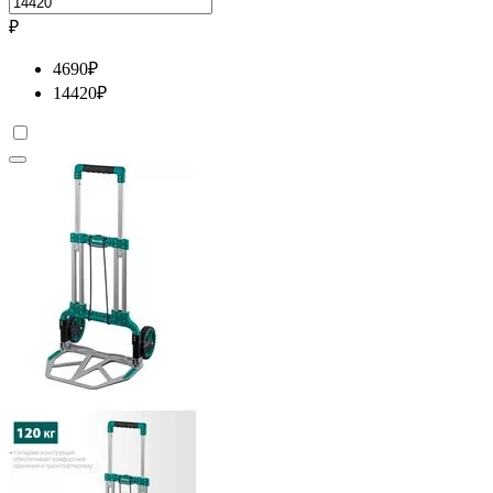
₽
4690
₽
14420
₽