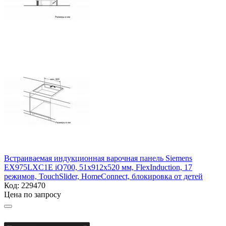
Встраиваемая индукционная варочная панель Siemens
EX975LXC1E iQ700, 51x912x520 мм, FlexInduction, 17
режимов, TouchSlider, HomeConnect, блокировка от детей
Код:
229470
Цена по запросу