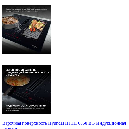
Варочная поверхность Hyundai HHIH 6858 BG Индукционная
черный