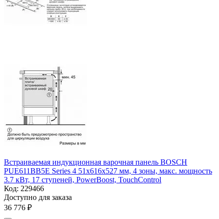
Встраиваемая индукционная варочная панель BOSCH
PUE611BB5E Series 4 51x616x527 мм, 4 зоны, макс. мощность
3.7 кВт, 17 ступеней, PowerBoost, TouchControl
Код:
229466
Доступно для заказа
36 776
₽