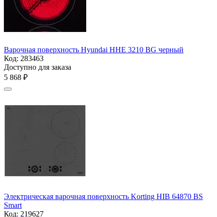
Варочная поверхность Hyundai HHE 3210 BG черный
Код:
283463
Доступно для заказа
5 868
₽
Электрическая варочная поверхность Korting HIB 64870 BS
Smart
Код:
219627