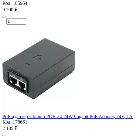
Код:
185964
9 200
₽
+
−
PoE адаптер Ubiquiti POE-24-24W Gigabit PoE Adapter, 24V, 1A
Код:
178661
2 185
₽