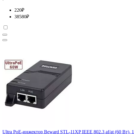
220
₽
38580
₽
Ultra PoE-инжектор Beward STL-11XP IEEE 802.3 af/at (60 Вт), 1