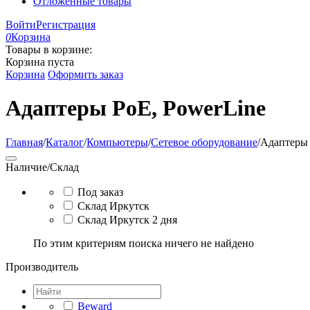
Отложенные товары
Войти
Регистрация
0
Корзина
Товары в корзине:
Корзина пуста
Корзина
Оформить заказ
Адаптеры PoE, PowerLine
Главная
/
Каталог
/
Компьютеры
/
Сетевое оборудование
/
Адаптеры 
Наличие/Склад
Под заказ
Склад Иркутск
Склад Иркутск 2 дня
По этим критериям поиска ничего не найдено
Производитель
Beward