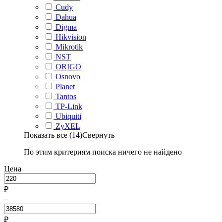
Cudy
Dahua
Digma
Hikvision
Mikrotik
NST
ORIGO
Osnovo
Planet
Tantos
TP-Link
Ubiquiti
ZyXEL
Показать все (14)
Свернуть
По этим критериям поиска ничего не найдено
Цена
₽
–
₽