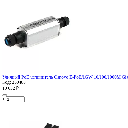
Уличный PoE удлинитель Osnovo E-PoE/1GW 10/100/1000M Gigab
Код:
250488
10 632
₽
+
−