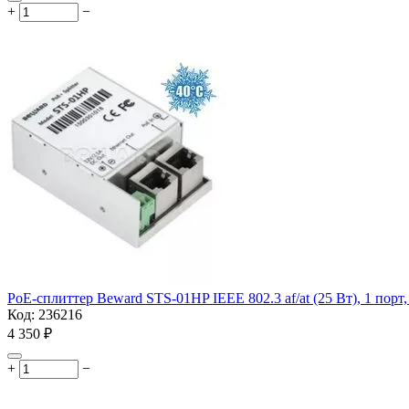
+
−
PoE-сплиттер Beward STS-01HP IEEE 802.3 af/at (25 Вт), 1 порт,
Код:
236216
4 350
₽
+
−