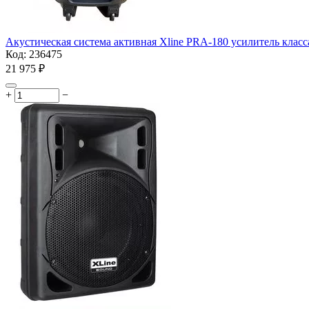
Акустическая система активная Xline PRA-180 усилитель класс
Код:
236475
21 975
₽
+
−