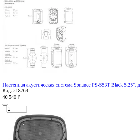
Настенная акустическая система Sonance PS-S53T Black 5.25", 
Код:
218769
40 540
₽
+
−