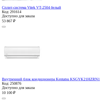
Сплит-система Vitek VT-2504 белый
Код:
291614
Доступно для заказа
53 867
₽
Внутренний блок кондиционера Kentatsu KSGYK21HZRN1
Код:
250876
Доступно для заказа
10 100
₽