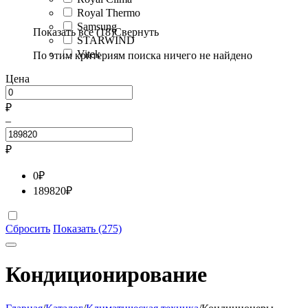
Royal Thermo
Samsung
Показать все (18)
Свернуть
STARWIND
Vitek
По этим критериям поиска ничего не найдено
Цена
₽
–
₽
0
₽
189820
₽
Сбросить
Показать (275)
Кондиционирование