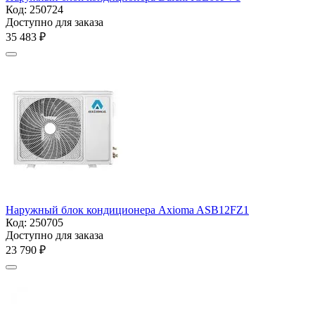
Код:
250724
Доступно для заказа
35 483
₽
Наружный блок кондиционера Axioma ASB12FZ1
Код:
250705
Доступно для заказа
23 790
₽