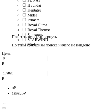
FUNAI
Hyundai
Kentatsu
Midea
Primera
Royal Clima
Royal Thermo
Samsung
Показать все (18)
Свернуть
STARWIND
Vitek
По этим критериям поиска ничего не найдено
Цена
₽
–
₽
0
₽
189820
₽