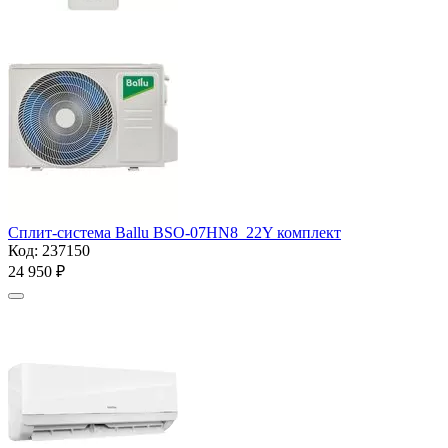
Сплит-система Ballu BSO-07HN8_22Y комплект
Код:
237150
24 950
₽