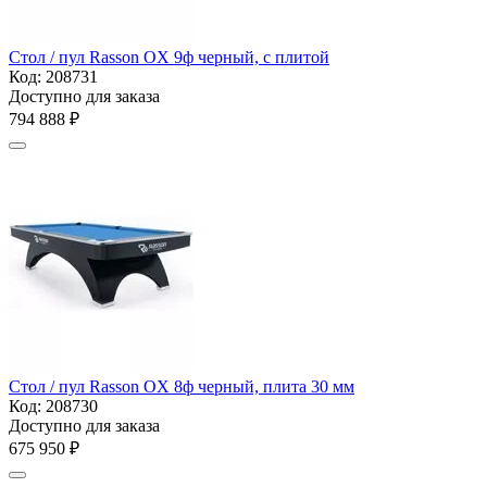
Стол / пул Rasson OX 9ф черный, с плитой
Код:
208731
Доступно для заказа
794 888
₽
Стол / пул Rasson OX 8ф черный, плита 30 мм
Код:
208730
Доступно для заказа
675 950
₽