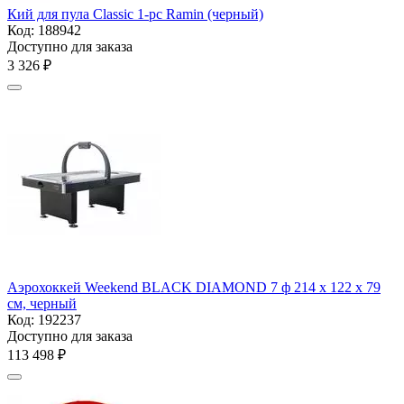
Кий для пула Classic 1-pc Ramin (черный)
Код:
188942
Доступно для заказа
3 326
₽
Аэрохоккей Weekend BLACK DIAMOND 7 ф 214 х 122 х 79
см, черный
Код:
192237
Доступно для заказа
113 498
₽