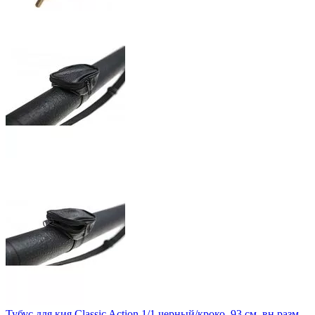
Тубус для кия Classic Action 1/1 черный/кроко, 93 см, вн.разм