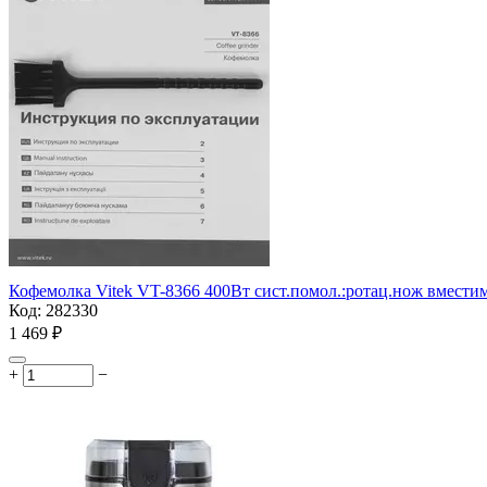
Кофемолка Vitek VT-8366 400Вт сист.помол.:ротац.нож вмести
Код:
282330
1 469
₽
+
−