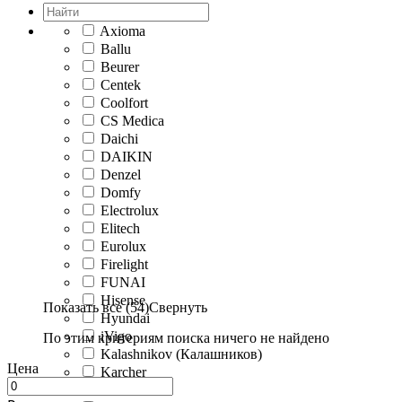
Axioma
Ballu
Beurer
Centek
Coolfort
CS Medica
Daichi
DAIKIN
Denzel
Domfy
Electrolux
Elitech
Eurolux
Firelight
FUNAI
Hisense
Показать все (54)
Свернуть
Hyundai
iVigo
По этим критериям поиска ничего не найдено
Kalashnikov (Калашников)
Цена
Karcher
Kentatsu