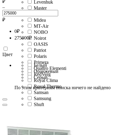
₽
Levenhuk
–
Master
Maxwell
₽
Midea
MT-Air
0
₽
NOBO
275000
₽
Noirot
OASIS
Patriot
Цвет
Polaris
Primera
Белый
Quattro Elementi
Оранжевый
RedVerg
Серый
Royal Clima
Royal Thermo
По этим критериям поиска ничего не найдено
Samsan
Samsung
Shuft
Smartmi
STARWIND
STEHER
Sturm!
TIMBERK