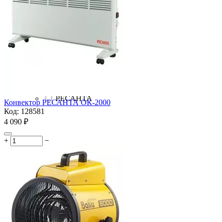
TOR
Venta
Vitek
Xiaomi
Zanussi
Zenet
ZILON
Зубр
Парма
РЕСАНТА
Конвектор РЕСАНТА ОК-2000
Код:
128581
4 090
₽
+
−