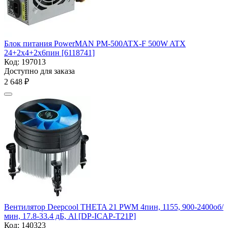
Блок питания PowerMAN PM-500ATX-F 500W ATX
24+2x4+2x6пин [6118741]
Код:
197013
Доступно для заказа
2 648
₽
Вентилятор Deepcool THETA 21 PWM 4пин, 1155, 900-2400об/
мин, 17.8-33.4 дБ, Al [DP-ICAP-T21P]
Код:
140323