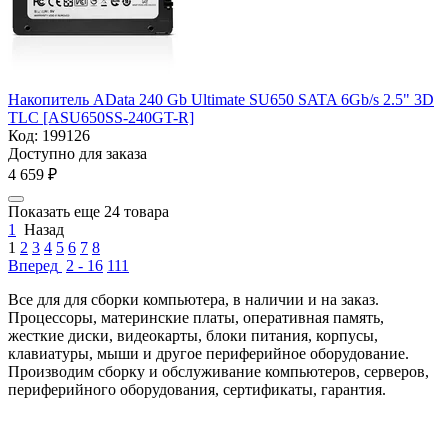
Накопитель AData 240 Gb Ultimate SU650 SATA 6Gb/s 2.5" 3D
TLC [ASU650SS-240GT-R]
Код:
199126
Доступно для заказа
4 659
₽
Показать еще 24 товара
1
Назад
1
2
3
4
5
6
7
8
Вперед
2 - 16
111
Все для для сборки компьютера, в наличии и на заказ.
Процессоры, материнские платы, оперативная память,
жесткие диски, видеокарты, блоки питания, корпусы,
клавиатуры, мыши и другое периферийное оборудование.
Производим сборку и обслуживание компьютеров, серверов,
периферийного оборудования, сертификаты, гарантия.