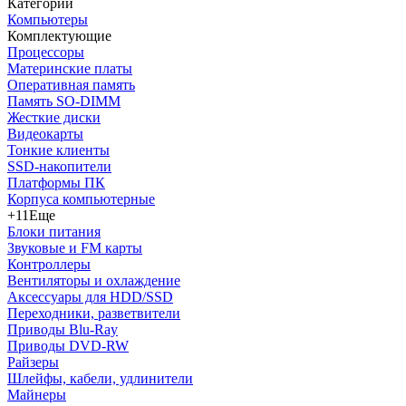
Категории
Компьютеры
Комплектующие
Процессоры
Материнские платы
Оперативная память
Память SO-DIMM
Жесткие диски
Видеокарты
Тонкие клиенты
SSD-накопители
Платформы ПК
Корпуса компьютерные
+11
Еще
Блоки питания
Звуковые и FM карты
Контроллеры
Вентиляторы и охлаждение
Аксессуары для HDD/SSD
Переходники, разветвители
Приводы Blu-Ray
Приводы DVD-RW
Райзеры
Шлейфы, кабели, удлинители
Майнеры