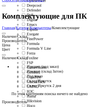
Сбросить
Показать (2662)
CyberPower
Deepcool
Defender
Комплектующие для ПК
Dell
Digma
Emacs
Главная
/
Каталог
/
Компьютеры
/
Комплектующие
Espada
Exegate
Наличие/Склад
FinePower
Производитель
Formula
Цена
Formula V Line
Цвет
Forza
Наличие/Склад
Foxline
FSP
Иркшоп (под заказ)
GamerStorm
Иркшоп (склад Затон)
Gembird
Под заказ
GigaByte
Склад Иркутск
GlacialTech
Склад Иркутск 2 дня
GMNG
H3C
По этим критериям поиска ничего не найдено
Hama
Hikvision
Производитель
Hoco