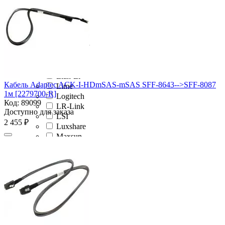
KingPrice
KingSpec
Kingston
Kissin
Lanmaster
Lenovo
LG
Lian-Li
Кабель Adaptec ACK-I-HDmSAS-mSAS SFF-8643-->SFF-8087
Lime
1м [2279700-R]
Logitech
Код:
89099
LR-Link
Доступно для заказа
LSI
2 455
₽
Luxshare
Maxsun
Montech
MOTU
MSI
Netac
Nikomax
Ningbo
Ninja
Ocypus