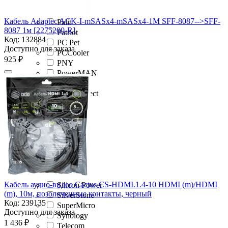
Orient
Osnovo
Кабель Adaptec ACK-I-mSASx4-mSASx4-1M SFF-8087-->SFF-
Palit
8087 1м [2275200-R]
Patriot
Код:
132884
PC Pet
Доступно для заказа
PCCooler
‍925‍
₽
PNY
PowerMAN
Premier
PROconnect
Promise
Raskat
Redline
Rombica
Samsung
Sapphire
Seagate
Seasonic
Кабель аудио-видео Cactus CS-HDMI.1.4-10 HDMI (m)/HDMI
Silicon Power
(m), 10м, позолоченные контакты, черный
SilverStone
Код:
239135
SuperMicro
Доступно для заказа
Synology
1 436
₽
Telecom