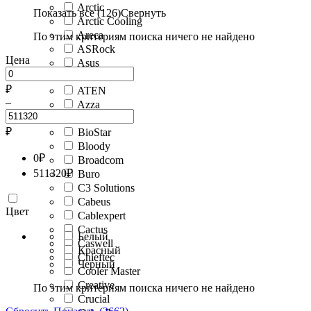
Arctic
Показать все (126)
Свернуть
Arctic Cooling
Areca
По этим критериям поиска ничего не найдено
ASRock
Цена
Asus
Atcom
₽
ATEN
–
Azza
Bion
₽
BioStar
Bloody
0
₽
Broadcom
511320
₽
Buro
C3 Solutions
Cabeus
Цвет
Cablexpert
Cactus
Белый
Caswell
Красный
Chieftec
Черный
Cooler Master
Creative
По этим критериям поиска ничего не найдено
Crucial