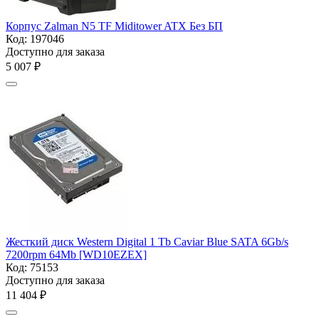
Корпус Zalman N5 TF Miditower ATX Без БП
Код:
197046
Доступно для заказа
5 007
₽
Жесткий диск Western Digital 1 Tb Caviar Blue SATA 6Gb/s
7200rpm 64Mb [WD10EZEX]
Код:
75153
Доступно для заказа
11 404
₽