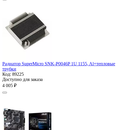
Радиатор SuperMicro SNK-P0046P 1U 1155, Al+тепловые
трубки
Код:
89225
Доступно для заказа
4 005
₽