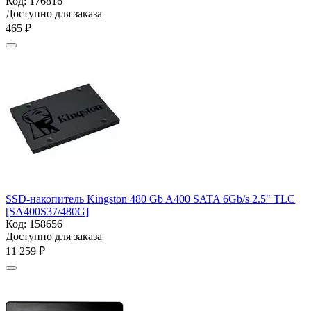
Код:
176816
Доступно для заказа
‍465‍
₽
SSD-накопитель Kingston 480 Gb A400 SATA 6Gb/s 2.5" TLC
[SA400S37/480G]
Код:
158656
Доступно для заказа
11 259
₽