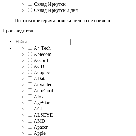
Склад Иркутск
Склад Иркутск 2 дня
По этим критериям поиска ничего не найдено
Производитель
A4-Tech
Ablecom
Accord
ACD
Adaptec
AData
Advantech
AeroCool
Afox
AgeStar
AGI
ALSEYE
AMD
Apacer
Apple