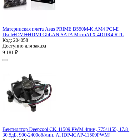
Материнская плата Asus PRIME B550M-K AM4
PCI-E
Dsub+DVI+HDMI GbLAN SATA MicroATX 4DDR4 RTL
Код:
204058
Доступно для заказа
9 181
₽
Вентилятор Deepcool CK-11509 PWM 4пин, 775/1155, 17.8-
30.5дБ, 900-2400об/мин, Al [DP-ICAP-11509PWM]