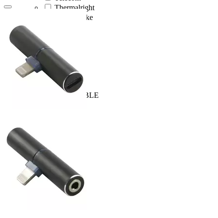
Thermalright
Thermaltake
TLK
Toshiba
TP-Link
Transcend
VCOM
WD
Wize
X2 DOUBLE
Xiaomi
XPG
Zalman
Zotac
ТМИ