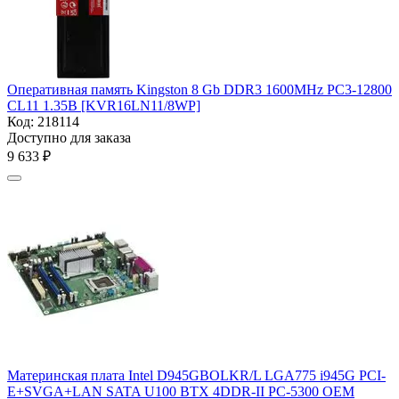
Оперативная память Kingston 8 Gb DDR3 1600MHz PC3-12800
CL11 1.35В [KVR16LN11/8WP]
Код:
218114
Доступно для заказа
9 633
₽
Материнская плата Intel D945GBOLKR/L LGA775 i945G PCI-
E+SVGA+LAN SATA U100 BTX 4DDR-II PC-5300 OEM