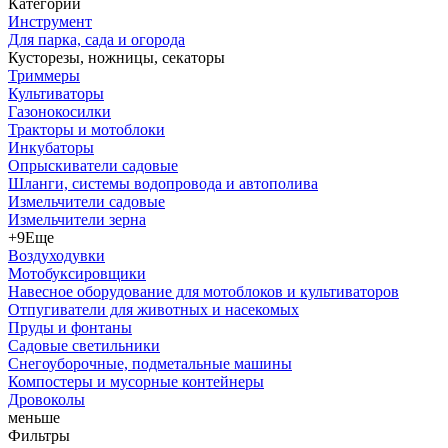
Категории
Инструмент
Для парка, сада и огорода
Кусторезы, ножницы, секаторы
Триммеры
Культиваторы
Газонокосилки
Тракторы и мотоблоки
Инкубаторы
Опрыскиватели садовые
Шланги, системы водопровода и автополива
Измельчители садовые
Измельчители зерна
+9
Еще
Воздуходувки
Мотобуксировщики
Навесное оборудование для мотоблоков и культиваторов
Отпугиватели для животных и насекомых
Пруды и фонтаны
Садовые светильники
Снегоуборочные, подметальные машины
Компостеры и мусорные контейнеры
Дровоколы
меньше
Фильтры