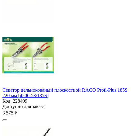
Секатор цельнокованый плоскостной RACO Profi-Plus 185S
220 мм [4206-53/185S]
Код:
228409
Доступно для заказа
3 575
₽