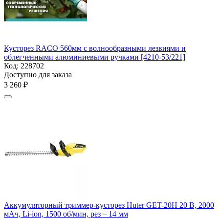
Кусторез RACO 560мм с волнообразными лезвиями и
облегченными алюминиевыми ручками [4210-53/221]
Код:
228702
Доступно для заказа
3 260
₽
Аккумуляторный триммер-кусторез Huter GET-20H 20 В, 2000
мАч, Li-ion, 1500 об/мин, рез – 14 мм