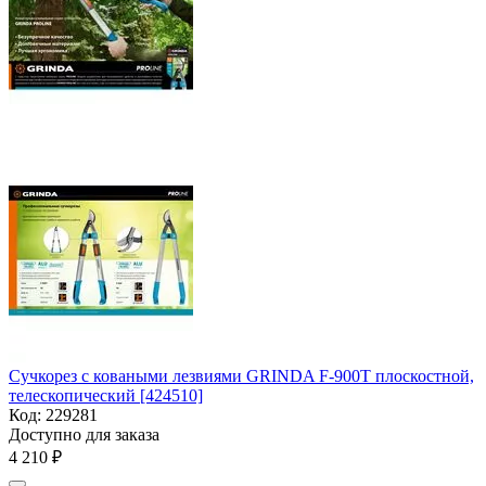
Сучкорез с коваными лезвиями GRINDA F-900T плоскостной,
телескопический [424510]
Код:
229281
Доступно для заказа
4 210
₽