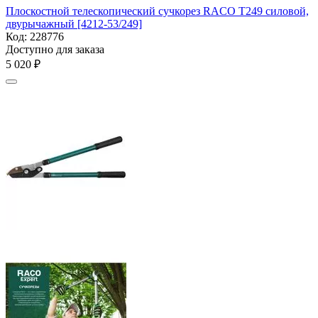
Плоскостной телескопический сучкорез RACO T249 силовой,
двурычажный [4212-53/249]
Код:
228776
Доступно для заказа
5 020
₽