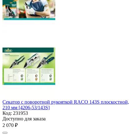
Секатор с поворотной рукояткой RACO 143S плоскостной,
210 мм [4206-53/143S]
Код:
231953
Доступно для заказа
2 070
₽