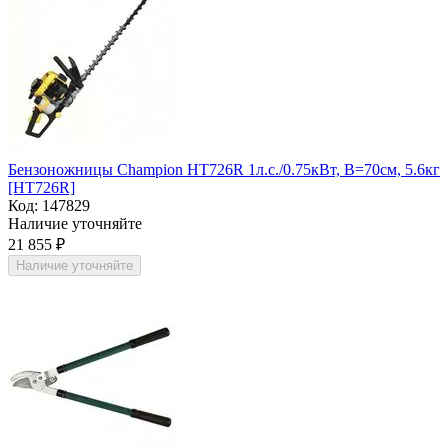
Бензоножницы Champion НТ726R 1л.с./0.75кВт, В=70см, 5.6кг
[НТ726R]
Код:
147829
Наличие уточняйте
21 855
₽
Наличие уточняйте