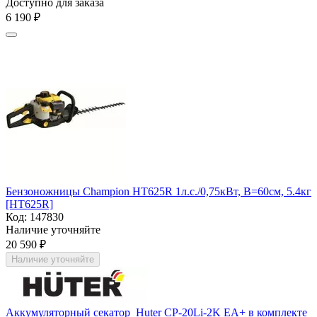
Доступно для заказа
6 190
₽
Бензоножницы Champion НТ625R 1л.с./0,75кВт, В=60см, 5.4кг
[НТ625R]
Код:
147830
Наличие уточняйте
20 590
₽
Наличие уточняйте
Аккумуляторный секатор Huter CP-20Li-2K EA+ в комплекте