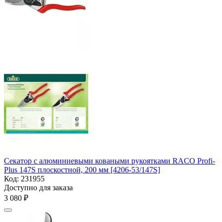
Секатор с алюминиевыми коваными рукоятками RACO Profi-
Plus 147S плоскостной, 200 мм [4206-53/147S]
Код:
231955
Доступно для заказа
3 080
₽