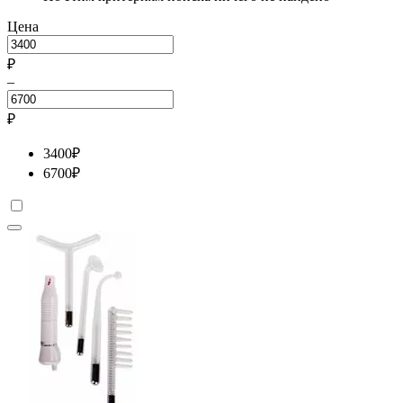
Цена
₽
–
₽
3400
₽
6700
₽