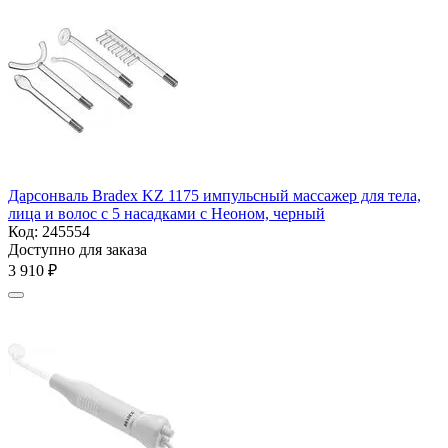
Дарсонваль Bradex KZ 1175 импульсный массажер для тела,
лица и волос с 5 насадками с Неоном, черный
Код:
245554
Доступно для заказа
3 910
₽