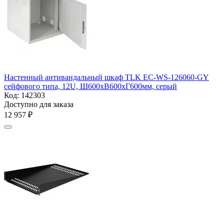
Настенный антивандальный шкаф TLK EC-WS-126060-GY
сейфового типа, 12U, Ш600хВ600хГ600мм, серый
Код:
142303
Доступно для заказа
12 957
₽