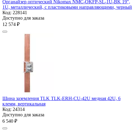
Органайзер оптический Nikomax NMC-OKFP-SL-1U-BK 19",
1U, металлический, с пластиковыми направляющими, черный
Код:
228141
Доступно для заказа
12 574
₽
Шина заземления TLK TLK-ERH-CU-42U медная 42U, 6
клемм, вертикальная
Код:
24314
Доступно для заказа
6 540
₽