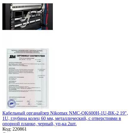
Кабельный органайзер Nikomax NMC-OK600H-1U-BK-2 19",
1U, глубина колец 60 мм, металлический, с отверстиями в
опорной планке, черный, уп-ка 2шт.
Код:
220861