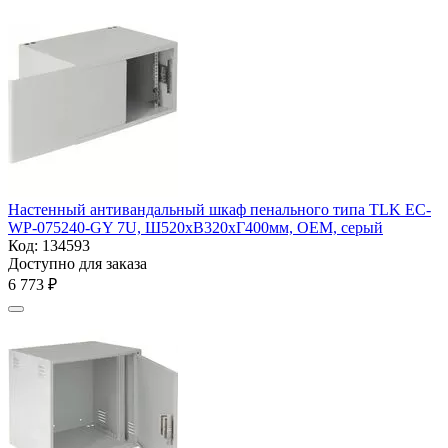
Настенный антивандальный шкаф пенального типа TLK EC-
WP-075240-GY 7U, Ш520хВ320хГ400мм, OEM, серый
Код:
134593
Доступно для заказа
6 773
₽