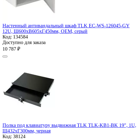
Настенный антивандальный шкаф TLK EC-WS-126045-GY
12U, Ш600хВ605хГ450мм, OEM, серый
Код:
134584
Доступно для заказа
10 787
₽
Полка под клавиатуру выдвижная TLK TLK-KB1-BK 19", 1U,
Ш432хГ300мм, черная
Код:
38124