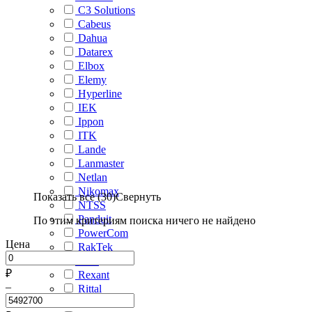
C3 Solutions
Cabeus
Dahua
Datarex
Elbox
Elemy
Hyperline
IEK
Ippon
ITK
Lande
Lanmaster
Netlan
Nikomax
Показать все (30)
Свернуть
NTSS
Panduit
По этим критериям поиска ничего не найдено
PowerCom
Цена
RakTek
Rem
₽
Rexant
–
Rittal
Rucelf