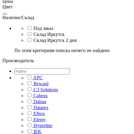
Цена
Цвет
Наличие/Склад
Под заказ
Склад Иркутск
Склад Иркутск 2 дня
По этим критериям поиска ничего не найдено
Производитель
APC
Beward
C3 Solutions
Cabeus
Dahua
Datarex
Elbox
Elemy
Hyperline
IEK