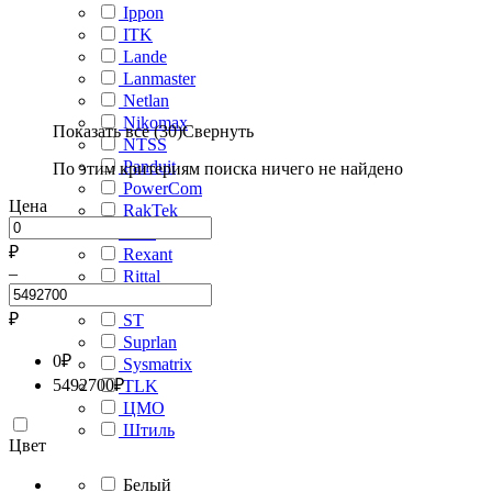
Ippon
ITK
Lande
Lanmaster
Netlan
Nikomax
Показать все (30)
Свернуть
NTSS
Panduit
По этим критериям поиска ничего не найдено
PowerCom
Цена
RakTek
Rem
₽
Rexant
–
Rittal
Rucelf
₽
ST
Suprlan
0
₽
Sysmatrix
5492700
₽
TLK
ЦМО
Штиль
Цвет
Белый