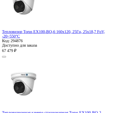
Тепловизор Torus EX100-BQ-6 160x120, 25Гц, 25х18,7 FoV,
-20~550°C
Код:
294876
Доступно для заказа
67 479
₽
Тепловизионная камера стационарная Torus EX100-BQ-2