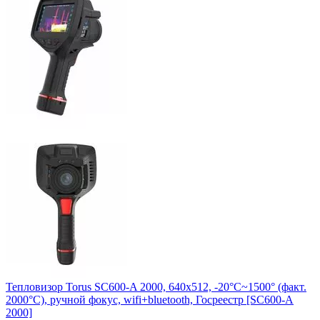
Тепловизор Torus SC600-A 2000, 640х512, -20°C~1500° (факт.
2000°C), ручной фокус, wifi+bluetooth, Госреестр [SC600-A
2000]