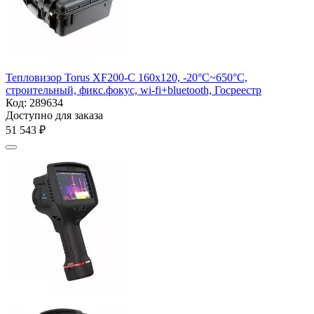
Тепловизор Torus XF200-C 160х120, -20°C~650°C,
строительный, фикс.фокус, wi-fi+bluetooth, Госреестр
Код:
289634
Доступно для заказа
51 543
₽