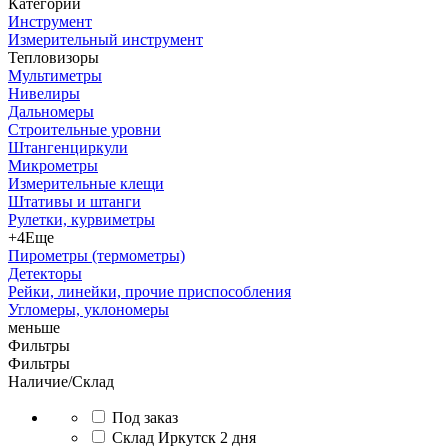
Категории
Инструмент
Измерительный инструмент
Тепловизоры
Мультиметры
Нивелиры
Дальномеры
Строительные уровни
Штангенциркули
Микрометры
Измерительные клещи
Штативы и штанги
Рулетки, курвиметры
+4
Еще
Пирометры (термометры)
Детекторы
Рейки, линейки, прочие приспособления
Угломеры, уклономеры
меньше
Фильтры
Фильтры
Наличие/Склад
Под заказ
Склад Иркутск 2 дня