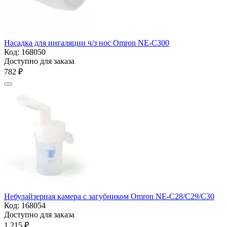
Насадка для ингаляции ч/з нос Omron NE-С300
Код:
168050
Доступно для заказа
‍782‍
₽
Небулайзерная камера с загубником Omron NE-С28/С29/С30
Код:
168054
Доступно для заказа
1 215
₽