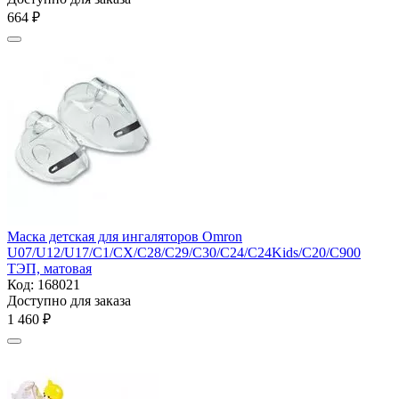
‍664‍
₽
Маска детская для ингаляторов Omron
U07/U12/U17/C1/CX/C28/C29/C30/С24/C24Kids/C20/C900
ТЭП, матовая
Код:
168021
Доступно для заказа
1 460
₽