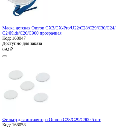
Маска детская Omron CX3/CX-Pro/U22/С28/С29/С30/С24/
С24Kids/С20/С900 прозрачная
Код:
168047
Доступно для заказа
‍692‍
₽
Фильтр для ингалятора Omron С28/С29/С900 5 шт
Код:
168058