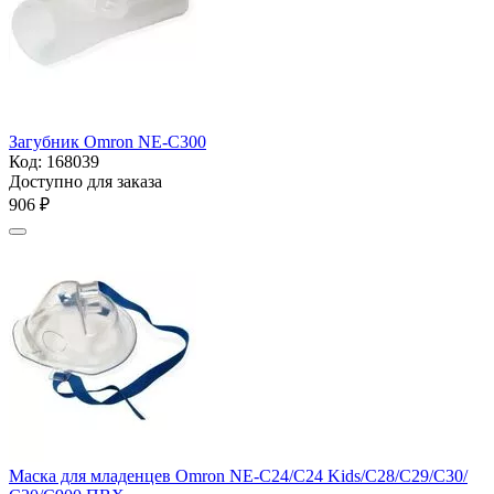
Загубник Omron NE-С300
Код:
168039
Доступно для заказа
‍906‍
₽
Маска для младенцев Omron NE-С24/С24 Kids/С28/С29/С30/