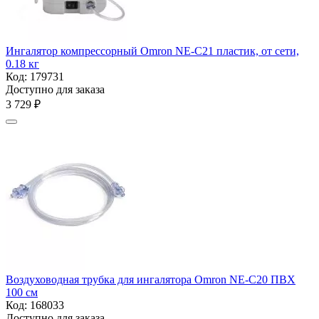
Ингалятор компрессорный Omron NE-C21 пластик, от сети,
0.18 кг
Код:
179731
Доступно для заказа
3 729
₽
Воздуховодная трубка для ингалятора Omron NE-С20 ПВХ
100 см
Код:
168033
Доступно для заказа