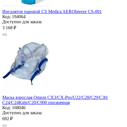
Ингалятор паровой CS Medica AERObreeze CS-001
Код:
194064
Доступно для заказа
3 168
₽
Маска взрослая Omron СХ3/CX-Pro/U22/С28/С29/С30/
С24/C24Kids/С20/С900 прозрачная
Код:
168046
Доступно для заказа
‍692‍
₽