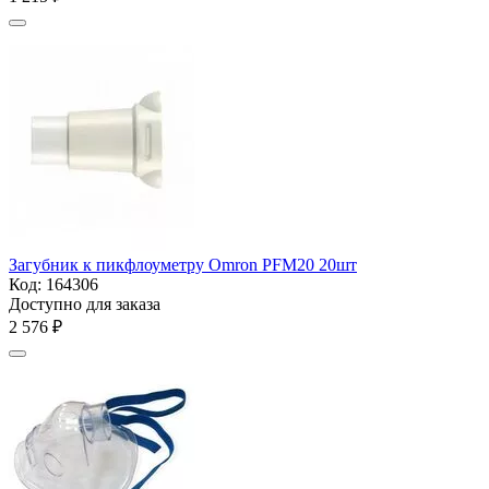
Загубник к пикфлоуметру Omron PFM20 20шт
Код:
164306
Доступно для заказа
2 576
₽