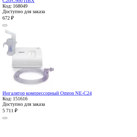
С20/С900 ПВХ
Код:
168049
Доступно для заказа
‍672‍
₽
Ингалятор компрессорный Omron NE-C24
Код:
151616
Доступно для заказа
5 711
₽