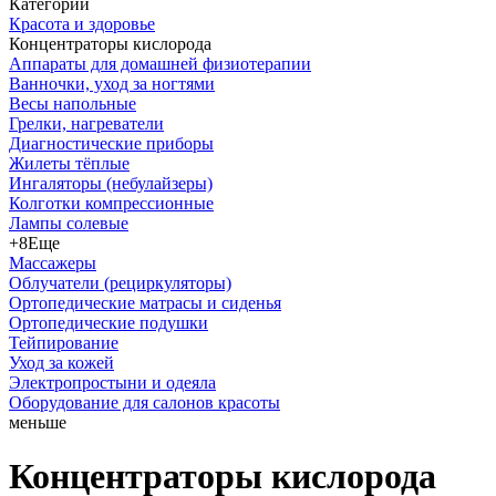
Категории
Красота и здоровье
Концентраторы кислорода
Аппараты для домашней физиотерапии
Ванночки, уход за ногтями
Весы напольные
Грелки, нагреватели
Диагностические приборы
Жилеты тёплые
Ингаляторы (небулайзеры)
Колготки компрессионные
Лампы солевые
+8
Еще
Массажеры
Облучатели (рециркуляторы)
Ортопедические матрасы и сиденья
Ортопедические подушки
Тейпирование
Уход за кожей
Электропростыни и одеяла
Оборудование для салонов красоты
меньше
Концентраторы кислорода