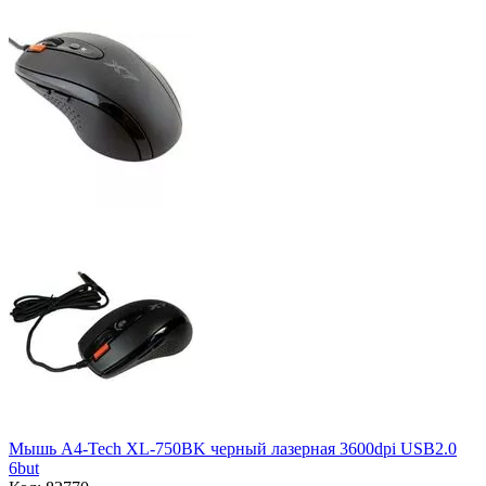
Мышь A4-Tech XL-750BK черный лазерная 3600dpi USB2.0
6but