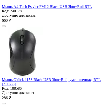
Мышь A4-Tech Fstyler FM12 Black USB 3btn+Roll RTL
Код:
240178
Доступно для заказа
‍660‍
₽
Мышь Oklick 115S Black USB 3btn+Roll, уменьшенная, RTL
[711636]
Код:
188586
Доступно для заказа
‍286‍
₽