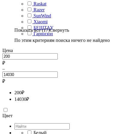
Raskat
Razer
SunWind
Xiaomi
БЕШТАУ
Показать все (17)
Свернуть
Гарнизон
По этим критериям поиска ничего не найдено
Цена
₽
–
₽
200
₽
14030
₽
Цвет
Белый