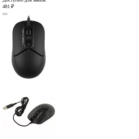
‍481‍
₽