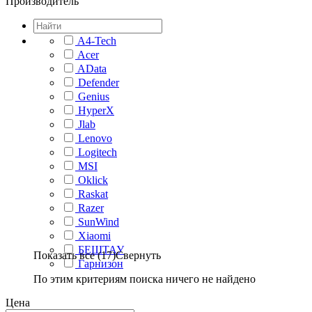
Производитель
A4-Tech
Acer
AData
Defender
Genius
HyperX
Jlab
Lenovo
Logitech
MSI
Oklick
Raskat
Razer
SunWind
Xiaomi
БЕШТАУ
Показать все (17)
Свернуть
Гарнизон
По этим критериям поиска ничего не найдено
Цена