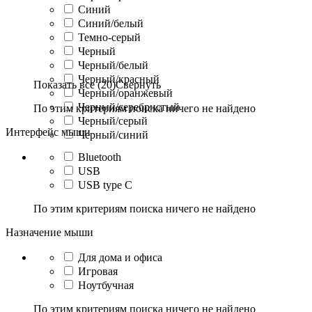
Синий
Синий/белый
Темно-серый
Черный
Черный/белый
Черный/красный
Показать все (20)
Свернуть
Черный/оранжевый
Черный/серебристый
По этим критериям поиска ничего не найдено
Черный/серый
Интерфейс мыши
Черный/синий
Bluetooth
USB
USB type C
По этим критериям поиска ничего не найдено
Назначение мыши
Для дома и офиса
Игровая
Ноутбучная
По этим критериям поиска ничего не найдено