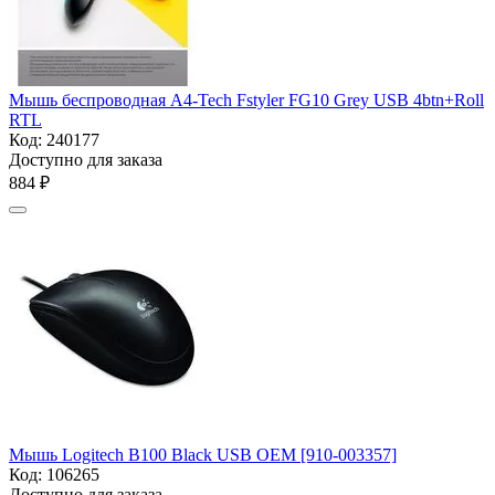
Мышь беспроводная A4-Tech Fstyler FG10 Grey USB 4btn+Roll
RTL
Код:
240177
Доступно для заказа
‍884‍
₽
Мышь Logitech B100 Black USB OEM [910-003357]
Код:
106265
Доступно для заказа