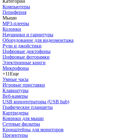
Категории
Компьютеры
Периферия
Мыши
MP3-плееры
Колонки
Наушники и гарнитуры
Оборудование для видеомонтажа
Рули и джойстики
Цифровые диктофоны
Цифровые фоторамки
Электронные книги
Микрофоны
+11
Еще
Умные часы
Игровые приставки
Клавиатуры
Веб-камеры
USB концентраторы (USB hub)
Графические планшеты
Картридеры
Коврики для мыши
Сетевые фильтры
Кронштейны для мониторов
Презентеры