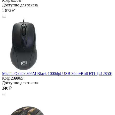
Код:
82770
Доступно для заказа
1 872
₽
Мышь Oklick 305M Black 1000dpi USB 3btn+Roll RTL [412850]
Код:
239965
Доступно для заказа
‍340‍
₽