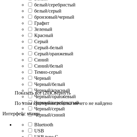
белый/серебристый
белый/серый
бронзовый/черный
Графит
Зеленый
Красный
Серый
Серый-белый
Серый/оранжевый
Синий
Синий/белый
Темно-серый
Черный
Черный/белый
Черный/красный
Показать все (20)
Свернуть
Черный/оранжевый
Черный/серебристый
По этим критериям поиска ничего не найдено
Черный/серый
Интерфейс мыши
Черный/синий
Bluetooth
USB
USB type C