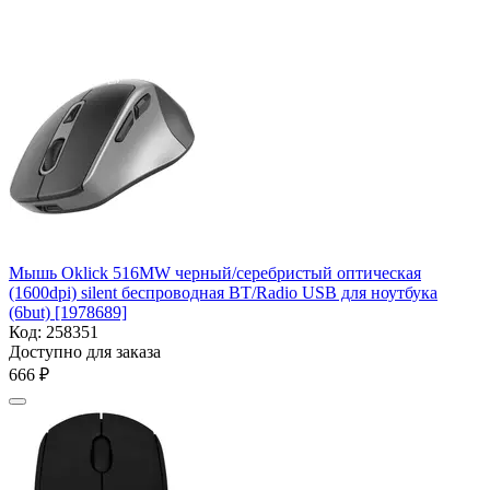
Мышь Oklick 516MW черный/серебристый оптическая
(1600dpi) silent беспроводная BT/Radio USB для ноутбука
(6but) [1978689]
Код:
258351
Доступно для заказа
‍666‍
₽