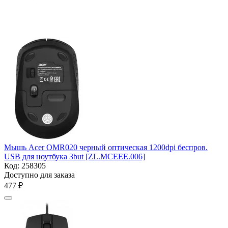
Мышь Acer OMR020 черный оптическая 1200dpi беспров.
USB для ноутбука 3but [ZL.MCEEE.006]
Код:
258305
Доступно для заказа
‍477‍
₽