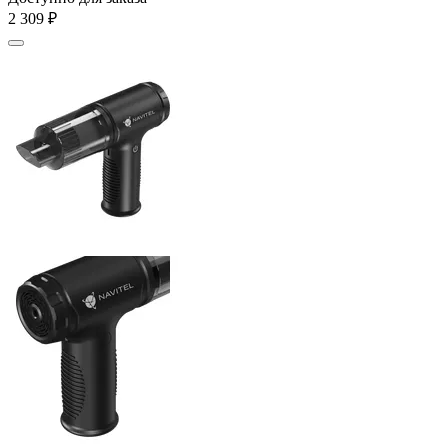
2 309
₽