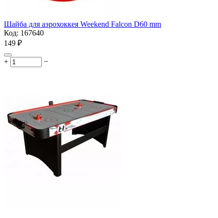
Шайба для аэрохоккея Weekend Falcon D60 mm
Код:
167640
‍149‍
₽
+
−