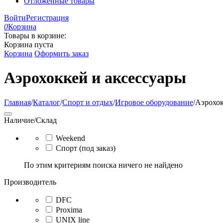
Отложенные товары
Войти
Регистрация
0
Корзина
Товары в корзине:
Корзина пуста
Корзина
Оформить заказ
Аэрохоккей и аксессуары
Главная
/
Каталог
/
Спорт и отдых
/
Игровое оборудование
/
Аэрохок
Наличие/Склад
Weekend
Спорт (под заказ)
По этим критериям поиска ничего не найдено
Производитель
DFC
Proxima
UNIX line