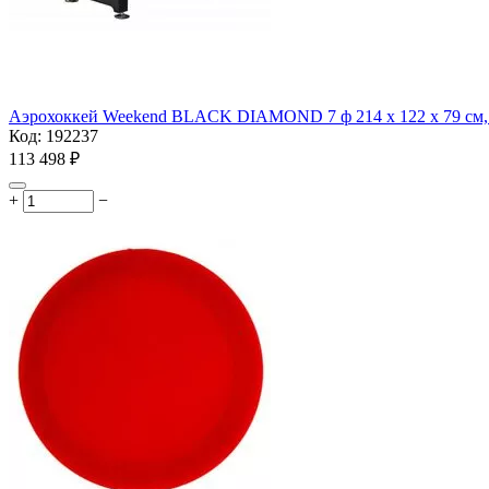
Аэрохоккей Weekend BLACK DIAMOND 7 ф 214 х 122 х 79 см,
Код:
192237
113 498
₽
+
−