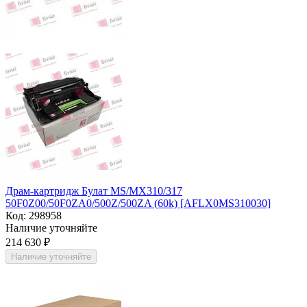
Драм-картридж Булат MS/MX310/317
50F0Z00/50F0ZA0/500Z/500ZA (60k) [AFLX0MS310030]
Код:
298958
Наличие уточняйте
214 630
₽
Наличие уточняйте