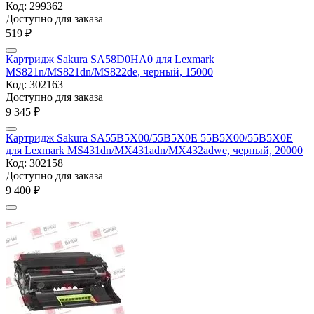
Код:
299362
Доступно для заказа
‍519‍
₽
Картридж Sakura SA58D0HA0 для Lexmark
MS821n/MS821dn/MS822de, черный, 15000
Код:
302163
Доступно для заказа
9 345
₽
Картридж Sakura SA55B5X00/55B5X0E 55B5X00/55B5X0E
для Lexmark MS431dn/MX431adn/MX432adwe, черный, 20000
Код:
302158
Доступно для заказа
9 400
₽