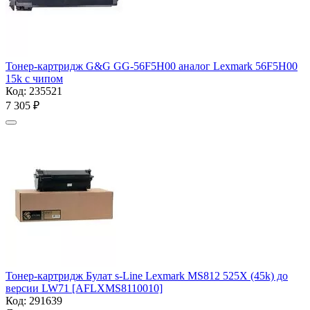
Тонер-картридж G&G GG-56F5H00 аналог Lexmark 56F5H00
15k с чипом
Код:
235521
7 305
₽
Тонер-картридж Булат s-Line Lexmark MS812 525X (45k) до
версии LW71 [AFLXMS8110010]
Код:
291639