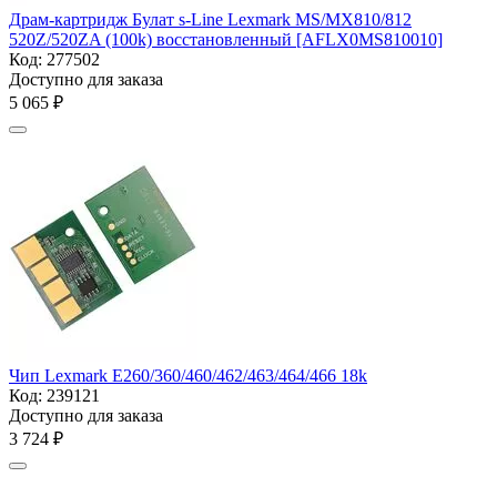
Драм-картридж Булат s-Line Lexmark MS/MX810/812
520Z/520ZA (100k) восстановленный [AFLX0MS810010]
Код:
277502
Доступно для заказа
5 065
₽
Чип Lexmark E260/360/460/462/463/464/466 18k
Код:
239121
Доступно для заказа
3 724
₽