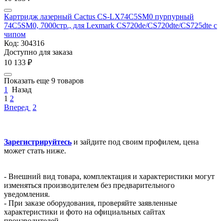
Картридж лазерный Cactus CS-LX74C5SM0 пурпурный
74C5SM0, 7000стр., для Lexmark CS720de/CS720dte/CS725dte с
чипом
Код:
304316
Доступно для заказа
10 133
₽
Показать еще 9 товаров
1
Назад
1
2
Вперед
2
Зарегистрируйтесь
и зайдите под своим профилем, цена
может стать ниже.
- Внешний вид товара, комплектация и характеристики могут
изменяться производителем без предварительного
уведомления.
- При заказе оборудования, проверяйте заявленные
характеристики и фото на официальных сайтах
производителей.