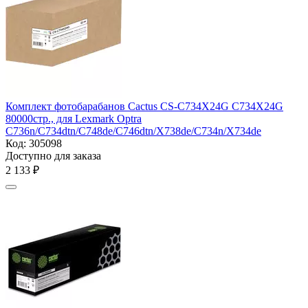
Комплект фотобарабанов Cactus CS-C734X24G C734X24G
80000стр., для Lexmark Optra
C736n/C734dtn/C748de/C746dtn/X738de/C734n/X734de
Код:
305098
Доступно для заказа
2 133
₽