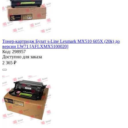
Тонер-картридж Булат s-Line Lexmark MX510 605X (20k) до
версии LW71 [AFLXMX5100020]
Код:
298957
Доступно для заказа
2 365
₽