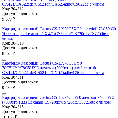
CX421/CX622ade/CS521dn/CX625adhe/CS622de с чипом
Код:
304312
Доступно для заказа
9 589
₽
Картридж лазерный Cactus CS-LX78C5XC0 голубой 78C5XC0
5000стр. для Lexmark CX421/CS720de/CS720dte/CS725dte с
чипом
Код:
304310
Доступно для заказа
8 523
₽
Картридж лазерный Cactus CS-LX78C5UY0
78C5UY0/78C5UYE желтый (7000стр.) для Lexmark
CX421/CX622ade/CS521dn/CX625adhe/CS622de с чипом
Код:
304311
Доступно для заказа
9 589
₽
Картридж лазерный Cactus CS-LX74C5SY0 желтый 74C5SY0
(7000стр.) для Lexmark CS720de/CS720dte/CS725dte с чипом
Код:
304315
Доступно для заказа
10 133
₽