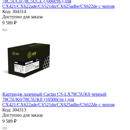
78C5UC0/78C5UCE (7000стр.) для
CX421/CX622ade/CS521dn/CX625adhe/CS622de с чипом
Код:
304314
Доступно для заказа
9 589
₽
Картридж лазерный Cactus CS-LX78C5UK0 черный
78C5UK0/78C5UKE (10500стр.) для
CX421/CX622ade/CS521dn/CX625adhe/CS622de с чипом
Код:
304313
Доступно для заказа
9 589
₽