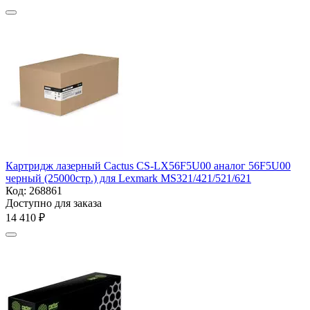
Картридж лазерный Cactus CS-LX56F5U00 аналог 56F5U00
черный (25000стр.) для Lexmark MS321/421/521/621
Код:
268861
Доступно для заказа
14 410
₽