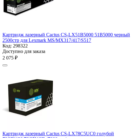
Картридж лазерный Cactus CS-LX51B5000 51B5000 черный
2500стр для Lexmark MS/MX317/417/S517
Код:
298322
Доступно для заказа
2 075
₽
Картридж лазерный Cactus CS-LX78C5UC0 голубой