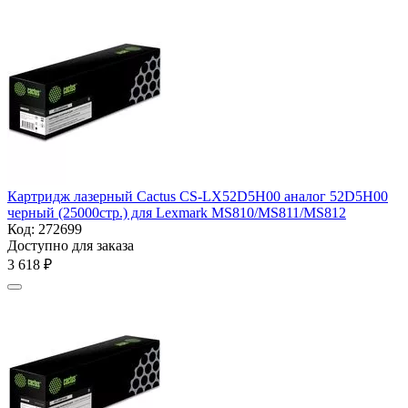
Картридж лазерный Cactus CS-LX52D5H00 аналог 52D5H00
черный (25000стр.) для Lexmark MS810/MS811/MS812
Код:
272699
Доступно для заказа
3 618
₽