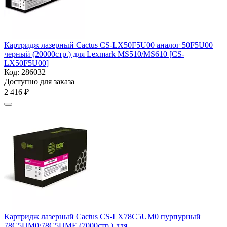
Картридж лазерный Cactus CS-LX50F5U00 аналог 50F5U00
черный (20000стр.) для Lexmark MS510/MS610 [CS-
LX50F5U00]
Код:
286032
Доступно для заказа
2 416
₽
Картридж лазерный Cactus CS-LX78C5UM0 пурпурный
78C5UM0/78C5UME (7000стр.) для