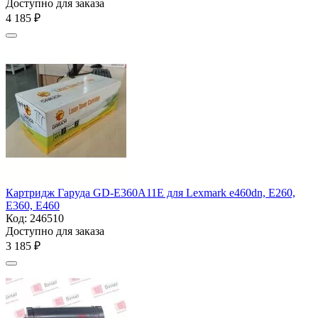
Доступно для заказа
4 185
₽
Картридж Гаруда GD-E360A11E для Lexmark e460dn, E260,
E360, E460
Код:
246510
Доступно для заказа
3 185
₽