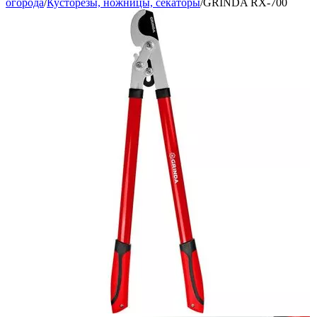
огорода
/
Кусторезы, ножницы, секаторы
/
GRINDA RX-700