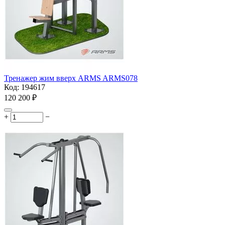
Тренажер жим вверх ARMS ARMS078
Код:
194617
120 200
₽
+
−