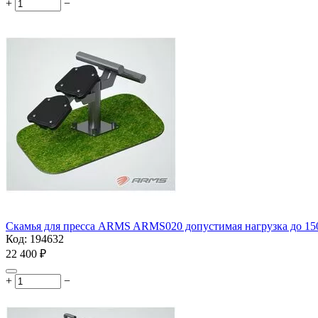
+
−
Скамья для пресса ARMS ARMS020 допустимая нагрузка до 150
Код:
194632
22 400
₽
+
−