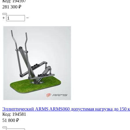
Код:
194597
281 300
₽
+
−
Эллиптический ARMS ARMS060 допустимая нагрузка до 150 к
Код:
194581
51 800
₽