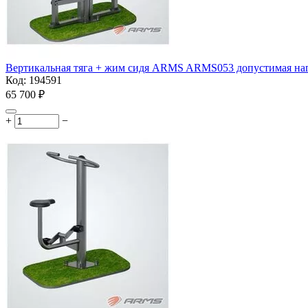
Вертикальная тяга + жим сидя ARMS ARMS053 допустимая нагр
Код:
194591
65 700
₽
+
−