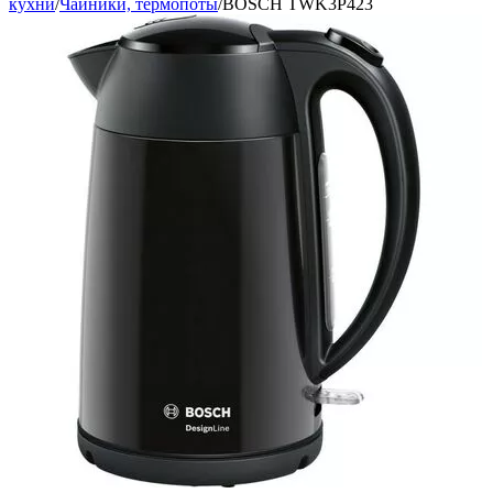
кухни
/
Чайники, термопоты
/
BOSCH TWK3P423