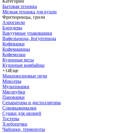
Категории
Бытовая техника
Мелкая техника для кухни
Фритюрницы, грили
Аэрогрили
Блендеры
Вакуумные упаковщики
Вафельницы, йогуртницы
Кофеварки
Кофемашины
Кофемолки
Кухонные весы
Кухонные комбайны
+14
Еще
Микроволновые печи
Миксеры
Мультиварки
Мясорубки
Пароварки
Сепараторы и дистилляторы
Соковыжималки
Сушки для овощей
Тостеры
Хлебопечки
Чайники, термопоты