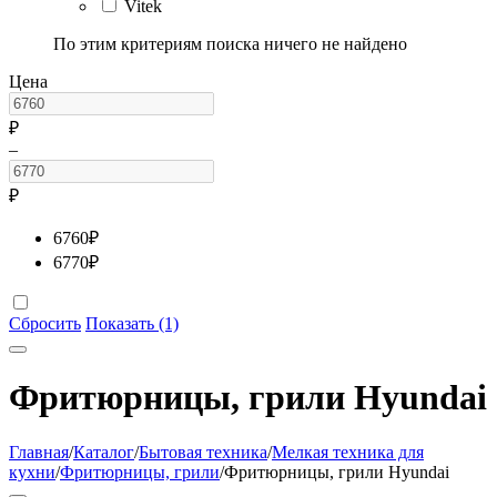
Vitek
По этим критериям поиска ничего не найдено
Цена
₽
–
₽
6760
₽
6770
₽
Сбросить
Показать (1)
Фритюрницы, грили Hyundai
Главная
/
Каталог
/
Бытовая техника
/
Мелкая техника для
кухни
/
Фритюрницы, грили
/
Фритюрницы, грили Hyundai