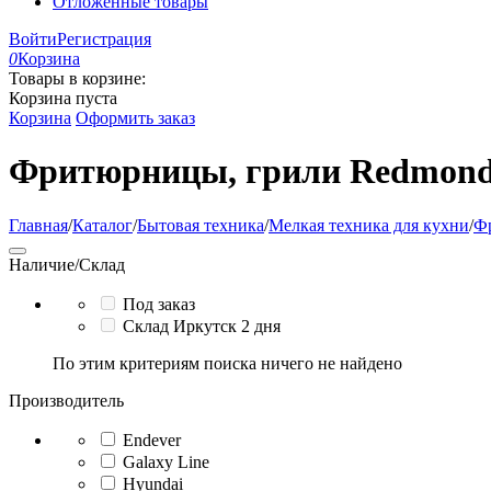
Отложенные товары
Войти
Регистрация
0
Корзина
Товары в корзине:
Корзина пуста
Корзина
Оформить заказ
Фритюрницы, грили Redmon
Главная
/
Каталог
/
Бытовая техника
/
Мелкая техника для кухни
/
Ф
Наличие/Склад
Под заказ
Склад Иркутск 2 дня
По этим критериям поиска ничего не найдено
Производитель
Endever
Galaxy Line
Hyundai