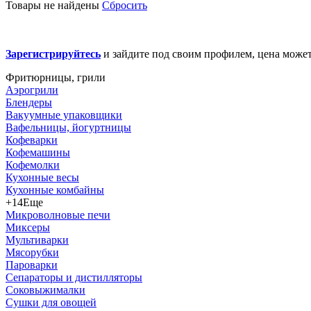
Товары не найдены
Сбросить
Зарегистрируйтесь
и зайдите под своим профилем, цена может
Фритюрницы, грили
Аэрогрили
Блендеры
Вакуумные упаковщики
Вафельницы, йогуртницы
Кофеварки
Кофемашины
Кофемолки
Кухонные весы
Кухонные комбайны
+14
Еще
Микроволновые печи
Миксеры
Мультиварки
Мясорубки
Пароварки
Сепараторы и дистилляторы
Соковыжималки
Сушки для овощей