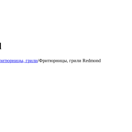
d
ритюрницы, грили
/
Фритюрницы, грили Redmond