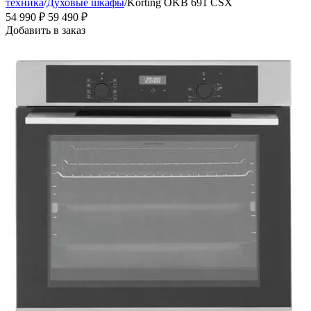
техника
/
Духовые шкафы
/
Korting OKB 691 CSX
54 990
₽
59 490
₽
Добавить в заказ