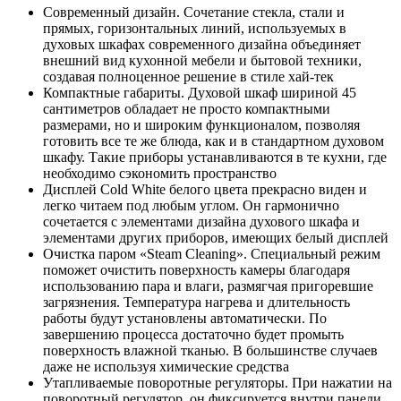
Современный дизайн. Сочетание стекла, стали и
прямых, горизонтальных линий, используемых в
духовых шкафах современного дизайна объединяет
внешний вид кухонной мебели и бытовой техники,
создавая полноценное решение в стиле хай-тек
Компактные габариты. Духовой шкаф шириной 45
сантиметров обладает не просто компактными
размерами, но и широким функционалом, позволяя
готовить все те же блюда, как и в стандартном духовом
шкафу. Такие приборы устанавливаются в те кухни, где
необходимо сэкономить пространство
Дисплей Cold White белого цвета прекрасно виден и
легко читаем под любым углом. Он гармонично
сочетается с элементами дизайна духового шкафа и
элементами других приборов, имеющих белый дисплей
Очистка паром «Steam Cleaning». Специальный режим
поможет очистить поверхность камеры благодаря
использованию пара и влаги, размягчая пригоревшие
загрязнения. Температура нагрева и длительность
работы будут установлены автоматически. По
завершению процесса достаточно будет промыть
поверхность влажной тканью. В большинстве случаев
даже не используя химические средства
Утапливаемые поворотные регуляторы. При нажатии на
поворотный регулятор, он фиксируется внутри панели