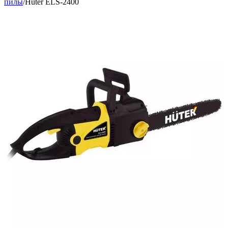
пилы
/
Huter ELS-2400