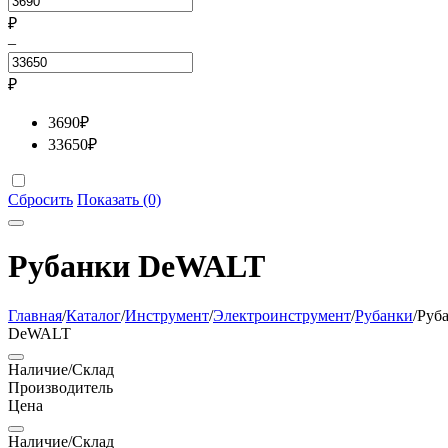
₽
–
₽
3690
₽
33650
₽
Сбросить
Показать (0)
Рубанки DeWALT
Главная
/
Каталог
/
Инструмент
/
Электроинструмент
/
Рубанки
/
Руб
DeWALT
Наличие/Склад
Производитель
Цена
Наличие/Склад