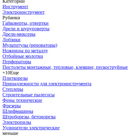
Категории
Инструмент
Электроинструмент
Рубанки
Гайковерты, отвертки
Дрели и шуруповерты
Дрели-миксеры
Лобзики
Мультитулы (реноваторы)
Ножницы по металлу
Отбойные молотки
Перфораторы
Пистолеты монтажные, тепловые, клеящие, пескоструйные
+10
Еще
Плиткорезы
Принадлежности для электроинструмента
Степлеры
Строительные пылесосы
Фены технические
Фрезеры
Шлифмашины
Штроборезы, бетонорезы
Электропилы
Удлинители электрические
меньше