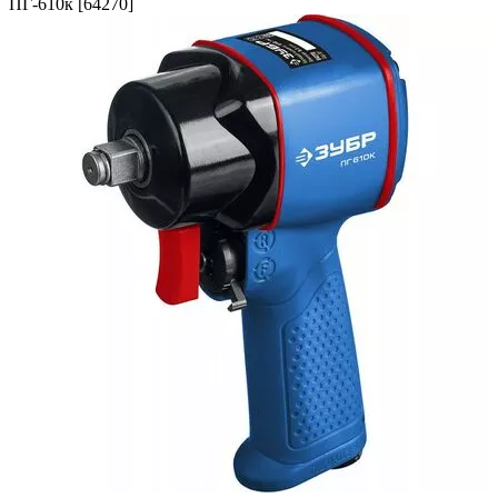
ПГ-610к [64270]