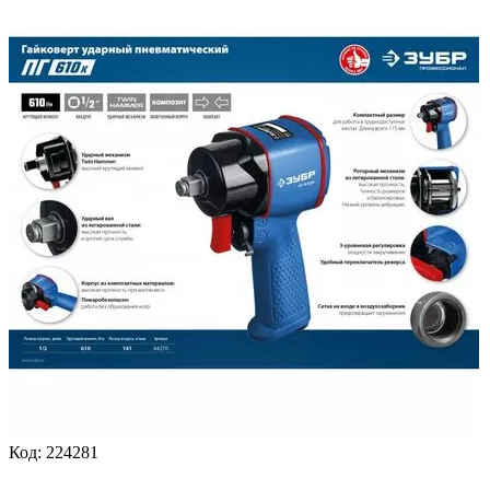
Код:
224281