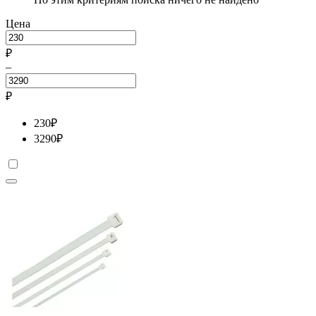
Цена
₽
–
₽
230
₽
3290
₽