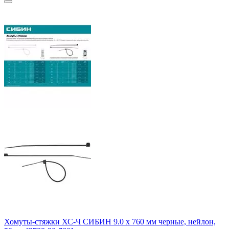
Хомуты-стяжки ХС-Ч СИБИН 9.0 х 760 мм черные, нейлон,