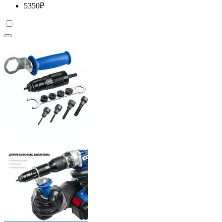
5350
₽