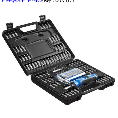
инструмент
/
Отвертки
/
Зубр 25237-H129