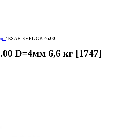
оды
/
ESAB-SVEL ОК 46.00
0 D=4мм 6,6 кг [1747]