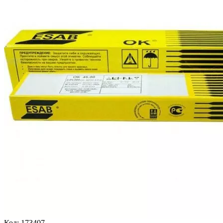
Код:
173407