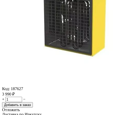
Код:
187627
3 990
₽
+
−
Добавить в заказ
Отложить
Доставка по Иркутску