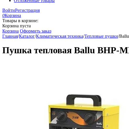
Отложенные товары
Войти
Регистрация
0
Корзина
Товары в корзине:
Корзина пуста
Корзина
Оформить заказ
Главная
/
Каталог
/
Климатическая техника
/
Тепловые пушки
/
Ball
Пушка тепловая Ballu BHP-ME-