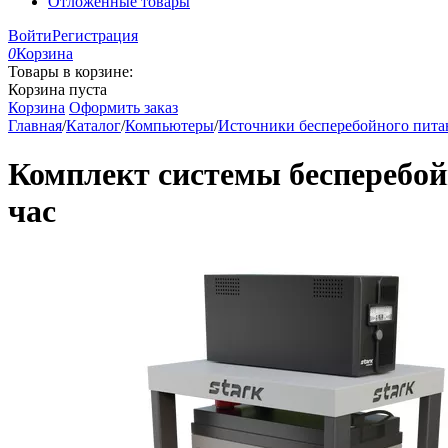
Отложенные товары
Войти
Регистрация
0
Корзина
Товары в корзине:
Корзина пуста
Корзина
Оформить заказ
Главная
/
Каталог
/
Компьютеры
/
Источники бесперебойного пита
Комплект системы бесперебойн
час