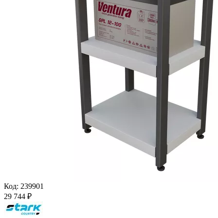
Код:
239901
29 744
₽