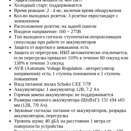
Холодный старт: поддерживается
Время реакции: 2 - 4 мс, включая время обнаружения
Кол-во выходных розеток: 3 розетки евростандарт с
заземлением
Расположение розеток: на задней панели
Входное напряжение: 160 ~ 275В
Тип выходного сигнала: cтупенчатая аппроксимация
синусоиды при работе от аккумуляторов
Защита от короткого замыкания: есть
Защита от перегрузок: ИБП автоматически отключается,
если перегрузка превысит 110% в течение 60 секунд или
130% в течение 3 секунд
AVR (Automatic Voltage Regulation - авторегулятор
напряжения): есть; 1 ступень понижения и 1 ступень
повышения
Вход питания: вилка Schuko CEE 7/7P
Аккумуляторы: 1 аккумулятор 12В, 7.2 Ач
Горячая замена аккумулятора: не поддерживается
Размеры сменного аккумулятора (ШхВхГ): 151 х94 х65
мм (12В, 7/9 Ач)
Звуковые сигналы: питание от аккумуляторов, разрядка
аккумуляторов, перегрузка
Уровень шума: 40 дБА на расстоянии 1 метра от
поверхности устройства