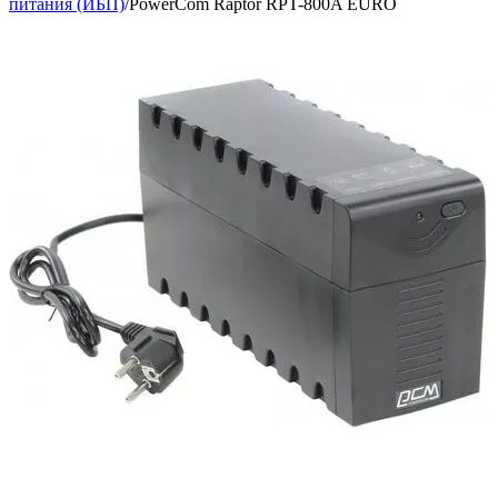
питания (ИБП)
/
PowerCom Raptor RPT-800A EURO