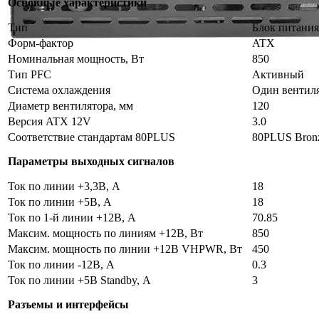
Основные характеристики
Тип
Блок питани
Форм-фактор
ATX
Номинальная мощность, Вт
850
Тип PFC
Активный
Система охлаждения
Один вентил
Диаметр вентилятора, мм
120
Версия ATX 12V
3.0
Соответствие стандартам 80PLUS
80PLUS Bron
Параметры выходных сигналов
Ток по линии +3,3В, А
18
Ток по линии +5В, А
18
Ток по 1-й линии +12В, А
70.85
Максим. мощность по линиям +12В, Вт
850
Максим. мощность по линии +12В VHPWR, Вт
450
Ток по линии -12В, А
0.3
Ток по линии +5В Standby, А
3
Разъемы и интерфейсы