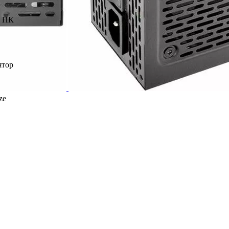
я ПК
ятор
ze