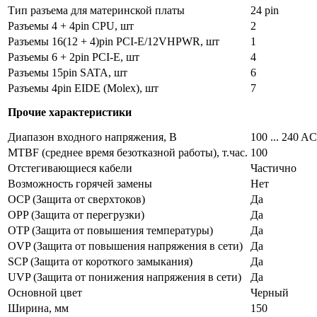
Тип разъема для материнской платы
24 pin
Разъемы 4 + 4pin CPU, шт
2
Разъемы 16(12 + 4)pin PCI-E/12VHPWR, шт
1
Разъемы 6 + 2pin PCI-E, шт
4
Разъемы 15pin SATA, шт
6
Разъемы 4pin EIDE (Molex), шт
7
Прочие характеристики
Диапазон входного напряжения, В
100 ... 240 AC
MTBF (среднее время безотказной работы), т.час.
100
Отстегивающиеся кабели
Частично
Возможность горячей замены
Нет
OCP (Защита от сверхтоков)
Да
OPP (Защита от перегрузки)
Да
OTP (Защита от повышения температуры)
Да
OVP (Защита от повышения напряжения в сети)
Да
SCP (Защита от короткого замыкания)
Да
UVP (Защита от понижения напряжения в сети)
Да
Основной цвет
Черный
Ширина, мм
150