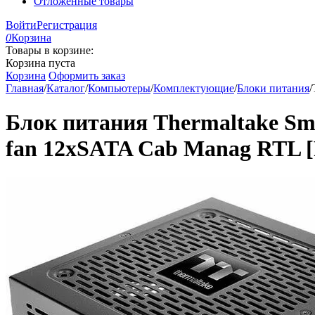
Отложенные товары
Войти
Регистрация
0
Корзина
Товары в корзине:
Корзина пуста
Корзина
Оформить заказ
Главная
/
Каталог
/
Компьютеры
/
Комплектующие
/
Блоки питания
/
Блок питания Thermaltake Sm
fan 12xSATA Cab Manag RTL