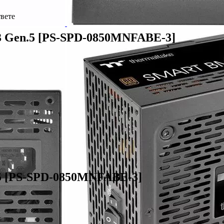
твете
3 Gen.5 [PS-SPD-0850MNFABE-3]
5 [PS-SPD-0850MNFABE-3]