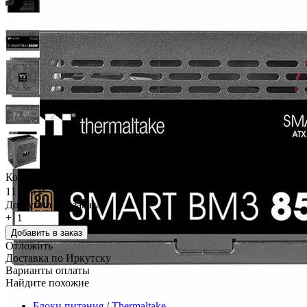
Код:
271678
11 176
₽
Доступно для заказа
+
−
Добавить в заказ
Отложить
Доставка по Иркутску
Варианты оплаты
Найдите похожие
Блоки питания
/
Thermaltake