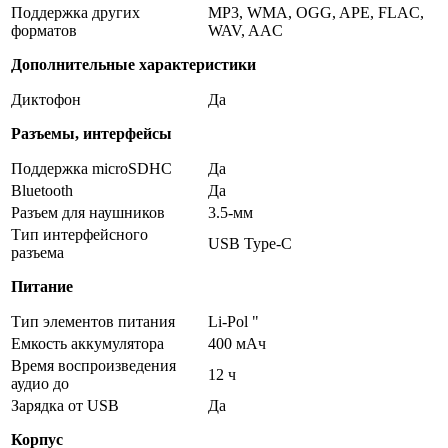
Поддержка других
MP3, WMA, OGG, APE, FLAC,
форматов
WAV, AAC
Дополнительные характеристики
Диктофон
Да
Разъемы, интерфейсы
Поддержка microSDHC
Да
Bluetooth
Да
Разъем для наушников
3.5-мм
Тип интерфейсного
USB Type-C
разъема
Питание
Тип элементов питания
Li-Pol "
Емкость аккумулятора
400 мAч
Время воспроизведения
12 ч
аудио до
Зарядка от USB
Да
Корпус