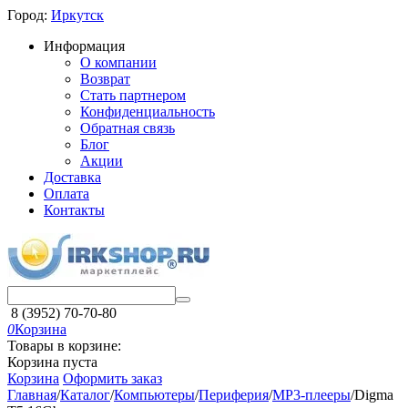
Город:
Иркутск
Информация
О компании
Возврат
Стать партнером
Конфиденциальность
Обратная связь
Блог
Акции
Доставка
Оплата
Контакты
8 (3952) 70-70-80
0
Корзина
Товары в корзине:
Корзина пуста
Корзина
Оформить заказ
Главная
/
Каталог
/
Компьютеры
/
Периферия
/
MP3-плееры
/
Digma